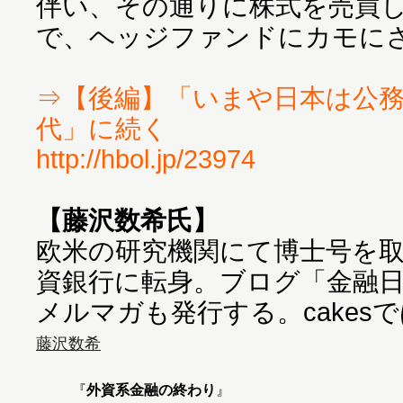
伴い、その通りに株式を売買
で、ヘッジファンドにカモに
⇒【後編】「いまや日本は公
代」に続く
http://hbol.jp/23974
【藤沢数希氏】
欧米の研究機関にて博士号を
資銀行に転身。ブログ「金融
メルマガも発行する。cakes
藤沢数希
『
外資系金融の終わり
』