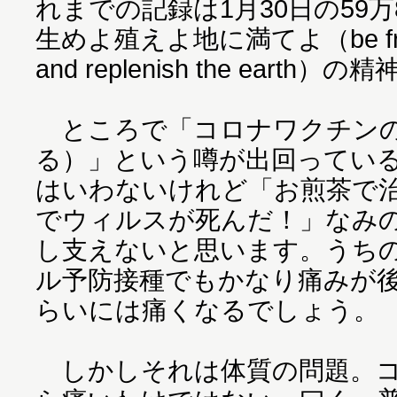
れまでの記録は1月30日の59万8
生めよ殖えよ地に満てよ（be fruitfu
and replenish the eart
ところで「コロナワクチンの
る）」という噂が出回ってい
はいわないけれど「お煎茶で
でウィルスが死んだ！」なみ
し支えないと思います。うち
ル予防接種でもかなり痛みが
らいには痛くなるでしょう。
しかしそれは体質の問題。コ