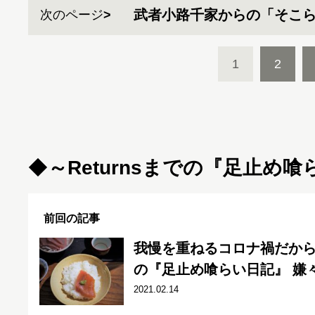
武者小路千家からの「そこ
次のページ
1
2
◆
～
Returnsまでの『足止め
前回の記事
我慢を重ねるコロナ禍だか
の『足止め喰らい日記』 嫌々乍
2021.02.14