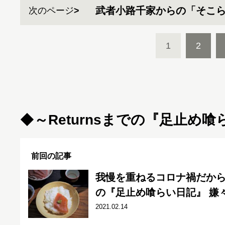
武者小路千家からの「そこ
次のページ
1
2
◆
～
Returnsまでの『足止め
前回の記事
我慢を重ねるコロナ禍だか
の『足止め喰らい日記』 嫌々乍
2021.02.14