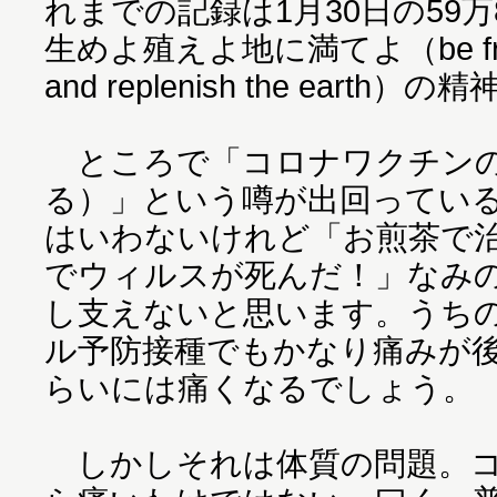
れまでの記録は1月30日の59万8
生めよ殖えよ地に満てよ（be fruitfu
and replenish the eart
ところで「コロナワクチンの
る）」という噂が出回ってい
はいわないけれど「お煎茶で
でウィルスが死んだ！」なみ
し支えないと思います。うち
ル予防接種でもかなり痛みが
らいには痛くなるでしょう。
しかしそれは体質の問題。コ