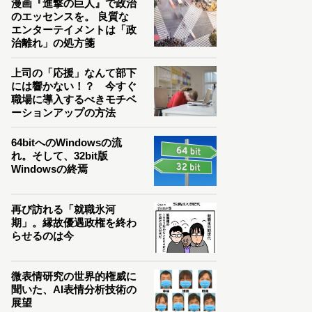
漫画『進撃の巨人』で政治
のエッセンスを。 良質な
エンターテイメントは「政
治離れ」の処方箋
上司の「応援」なんて部下
には響かない！？ 今すぐ
職場に導入するべきモチベ
ーションアップの方法
64bitへのWindowsの流
れ。そして、32bit版
Windowsの終焉
再び訪れる「就職氷河
期」。縁故優遇政権を終わ
らせるのは今
微表情研究の世界的権威に
聞いた、AI表情分析技術の
展望