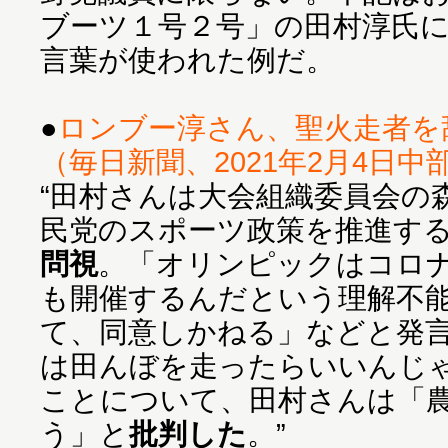
ブーツ１号２号」の田村淳氏
言葉が使われた例だ。
●
ロンブー淳さん、聖火走者
（毎日新聞、2021年2月4日中
“田村さんは大会組織委員会の
民党のスポーツ政策を推進す
問視
。「オリンピックはコロ
も開催するんだという理解不
て、同意しかねる」などと発
は田んぼを走ったらいいんじ
ことについて、田村さんは「
う」と
批判した
。”