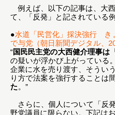
例えば、以下の記事は、大西
て、「反発」と記されている
●
水道「民営化」採決強行 き
で与党（朝日新聞デジタル、201
“
国民民主党の大西健介理事は
の疑いが浮かび上がっている
企業に水を売り渡す、そうい
り方で法案を強行することは
た
。”
さらに、個人について「反発
野党議員に限らない。下記は