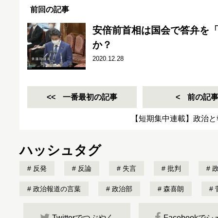
前回の記事
安倍前首相は国会で答弁を
か？
2020.12.28
一番最初の記事
前の記
【短期集中連載】政治と
ハッシュタグ
反発
反論
失言
批判
政
政治報道の言葉
政治部
森喜朗
Twitterでつぶやく
Facebookで