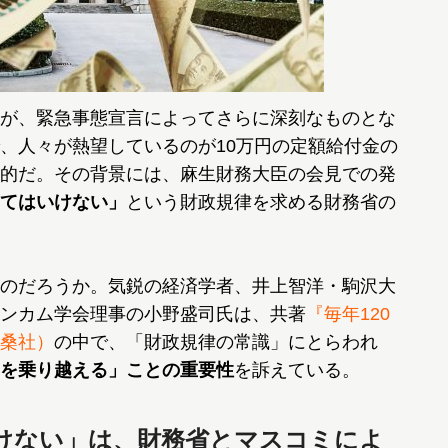
が、緊急事態宣言によってさらに深刻なものとな
、人々が熱望しているのが10万円の定額給付金の
的だ。その背景には、麻生財務大臣の会見での発
てはいけない」
という財政規律を求める財務省の
のだろうか。気鋭の経済学者、井上智洋・駒沢大
ンカム学会理事の小野盛司氏は、共著
『毎年120
桑社）
の中で、「財政規律の常識」にとらわれ
を乗り越える」ことの重要性
を訴えている。
けない」は、財務省とマスコミによ