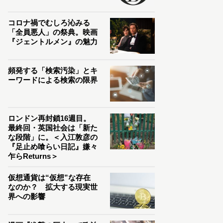
コロナ禍でむしろ沁みる
「全員悪人」の祭典。映画
『ジェントルメン』の魅力
頻発する「検索汚染」とキ
ーワードによる検索の限界
ロンドン再封鎖16週目。
最終回・英国社会は「新た
な段階」に。＜入江敦彦の
『足止め喰らい日記』嫌々
乍らReturns＞
仮想通貨は“仮想”な存在
なのか？ 拡大する現実世
界への影響