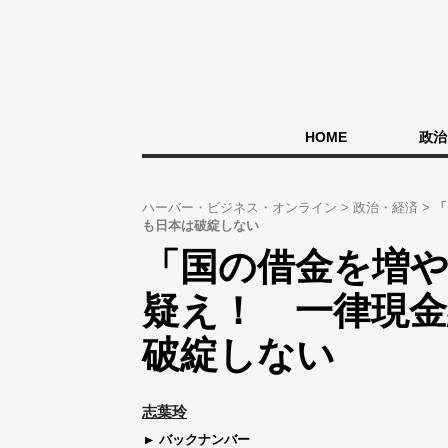
HOME
政治
ハーバー・ビジネス・オンライン
政治・経済
「
も日本は破綻しない
「国の借金を増や
疑え！ 一律現
破綻しない
志葉玲
バックナンバー