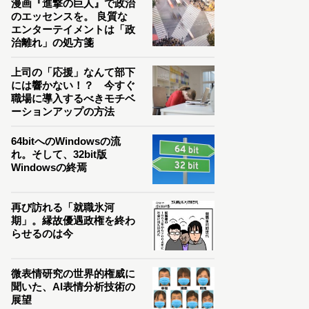
漫画『進撃の巨人』で政治
のエッセンスを。 良質な
エンターテイメントは「政
治離れ」の処方箋
上司の「応援」なんて部下
には響かない！？ 今すぐ
職場に導入するべきモチベ
ーションアップの方法
64bitへのWindowsの流
れ。そして、32bit版
Windowsの終焉
再び訪れる「就職氷河
期」。縁故優遇政権を終わ
らせるのは今
微表情研究の世界的権威に
聞いた、AI表情分析技術の
展望