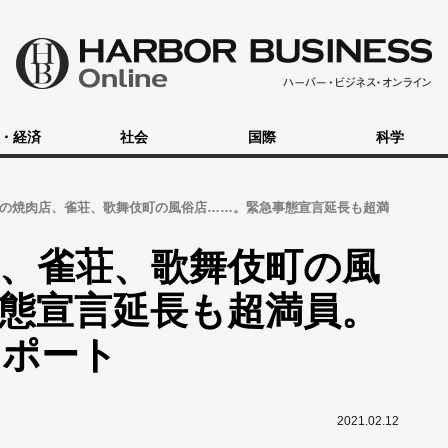
・経済
社会
国際
科学
の焼肉店、雀荘、歌舞伎町の風俗店……。緊急事態宣言延長も超満
、雀荘、歌舞伎町の風
態宣言延長も超満員。
リポート
2021.02.12