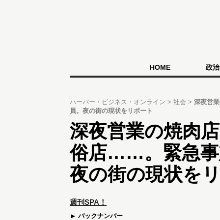
HOME
政治
ハーバー・ビジネス・オンライン
社会
深夜営業
員。夜の街の現状をリポート
深夜営業の焼肉店
俗店……。緊急事
夜の街の現状を
週刊SPA！
バックナンバー