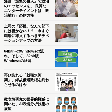
漫画『進撃の巨人』で政治
のエッセンスを。 良質な
エンターテイメントは「政
治離れ」の処方箋
上司の「応援」なんて部下
には響かない！？ 今すぐ
職場に導入するべきモチベ
ーションアップの方法
64bitへのWindowsの流
れ。そして、32bit版
Windowsの終焉
再び訪れる「就職氷河
期」。縁故優遇政権を終わ
らせるのは今
微表情研究の世界的権威に
聞いた、AI表情分析技術の
展望