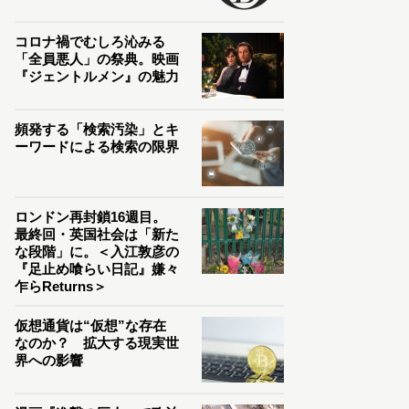
コロナ禍でむしろ沁みる
「全員悪人」の祭典。映画
『ジェントルメン』の魅力
頻発する「検索汚染」とキ
ーワードによる検索の限界
ロンドン再封鎖16週目。
最終回・英国社会は「新た
な段階」に。＜入江敦彦の
『足止め喰らい日記』嫌々
乍らReturns＞
仮想通貨は“仮想”な存在
なのか？ 拡大する現実世
界への影響