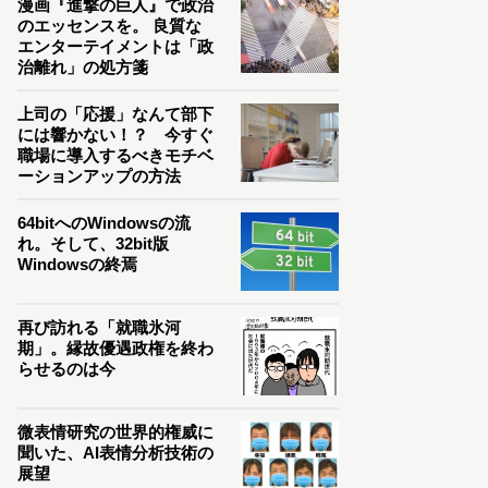
漫画『進撃の巨人』で政治
のエッセンスを。 良質な
エンターテイメントは「政
治離れ」の処方箋
上司の「応援」なんて部下
には響かない！？ 今すぐ
職場に導入するべきモチベ
ーションアップの方法
64bitへのWindowsの流
れ。そして、32bit版
Windowsの終焉
再び訪れる「就職氷河
期」。縁故優遇政権を終わ
らせるのは今
微表情研究の世界的権威に
聞いた、AI表情分析技術の
展望