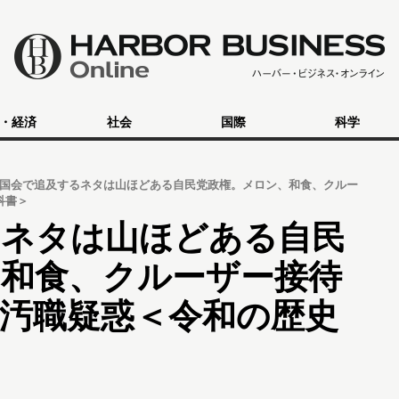
・経済
社会
国際
科学
国会で追及するネタは山ほどある自民党政権。メロン、和食、クルー
科書＞
るネタは山ほどある自民
、和食、クルーザー接待
汚職疑惑＜令和の歴史