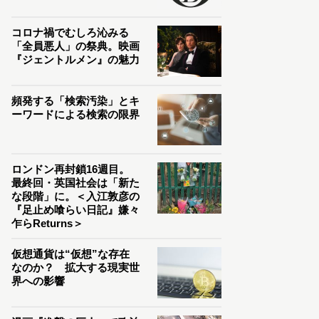
コロナ禍でむしろ沁みる
「全員悪人」の祭典。映画
『ジェントルメン』の魅力
頻発する「検索汚染」とキ
ーワードによる検索の限界
ロンドン再封鎖16週目。
最終回・英国社会は「新た
な段階」に。＜入江敦彦の
『足止め喰らい日記』嫌々
乍らReturns＞
仮想通貨は“仮想”な存在
なのか？ 拡大する現実世
界への影響