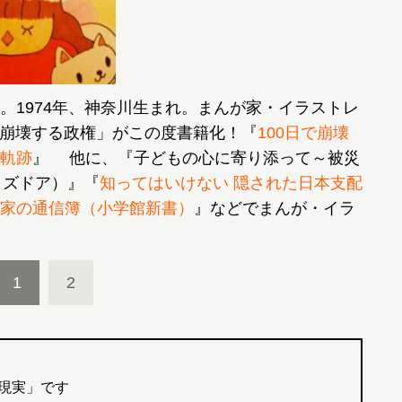
。1974年、神奈川生まれ。まんが家・イラストレ
で崩壊する政権」がこの度書籍化！『
100日で崩壊
軌跡
』 他に、『子どもの心に寄り添って～被災
ッズドア）』『
知ってはいけない 隠された日本支配
家の通信簿（小学館新書）
』などでまんが・イラ
1
2
現実」です