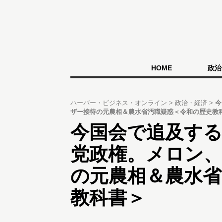
HOME
政治
ハーバー・ビジネス・オンライン
政治・経済
今
ザー接待の元農相＆農水省汚職疑惑＜令和の歴史教
今国会で追及す
党政権。メロン
の元農相＆農水省
教科書＞