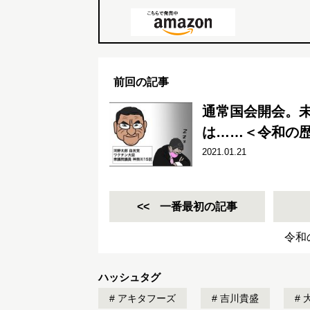
前回の記事
通常国会開会。
は……＜令和の
2021.01.21
一番最初の記事
令和
ハッシュタグ
アキタフーズ
吉川貴盛