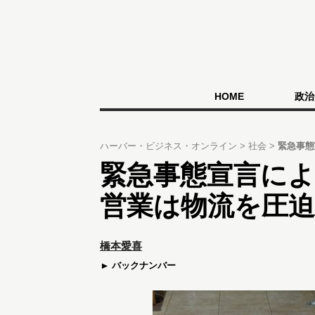
HOME
政治
ハーバー・ビジネス・オンライン
社会
緊急事態
緊急事態宣言によ
営業は物流を圧
橋本愛喜
バックナンバー