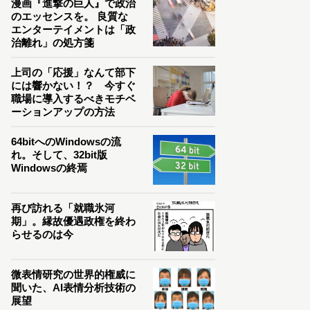
漫画『進撃の巨人』で政治
のエッセンスを。 良質な
エンターテイメントは「政
治離れ」の処方箋
上司の「応援」なんて部下
には響かない！？ 今すぐ
職場に導入するべきモチベ
ーションアップの方法
64bitへのWindowsの流
れ。そして、32bit版
Windowsの終焉
再び訪れる「就職氷河
期」。縁故優遇政権を終わ
らせるのは今
微表情研究の世界的権威に
聞いた、AI表情分析技術の
展望