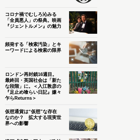
コロナ禍でむしろ沁みる
「全員悪人」の祭典。映画
『ジェントルメン』の魅力
頻発する「検索汚染」とキ
ーワードによる検索の限界
ロンドン再封鎖16週目。
最終回・英国社会は「新た
な段階」に。＜入江敦彦の
『足止め喰らい日記』嫌々
乍らReturns＞
仮想通貨は“仮想”な存在
なのか？ 拡大する現実世
界への影響