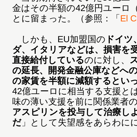
金はその半額の42億円ユーロ（
とに留まった。（参照：「
El C
しかも、EU加盟国の
ドイツ
ダ、イタリアなどは、損害を
直接給付している
のに対し、
の延長、開発金融公庫などへ
の家賃を半額に減額するとい
42億ユーロに相当する支援と
味の薄い支援を前に関係業者
アスピリンを投与して治療し
だ
」として失望感をあらわに