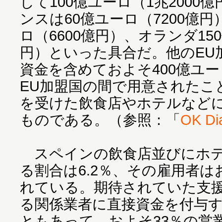
して100億ユーロ（1兆2000
ンスは60億ユーロ（7200億
ロ（6600億円）、オランダ150
円）といった具合だ。他のEU
資金を含めておよそ400億ユーロ
EU加盟国の間で用意されたこ
を受けた飲食店やホテルなど
ものである。（参照：「
OK Dia
スペインの飲食店並びにホテ
る割合は6.2％、その雇用者は
れている。期待されていた支
る関係業者に直接資金を付与
ともあって、およそ33％の営