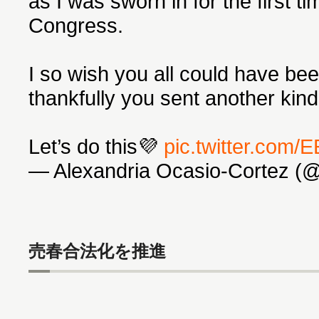
as I was sworn in for the first 
Congress.
I so wish you all could have bee
thankfully you sent another kind
Let’s do this💜
pic.twitter.com
— Alexandria Ocasio-Cortez 
売春合法化を推進