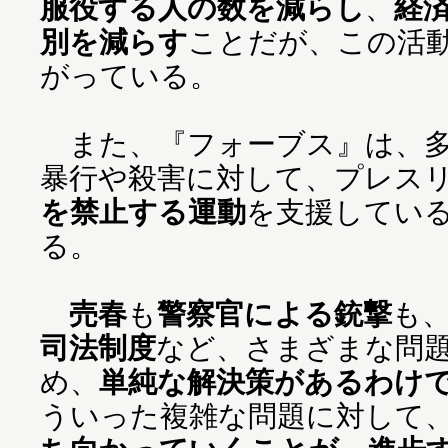
服役する人の数を減らし
、
経
別を減らす
ことだが、この活
がっている。
また、『フォーブス』は、多
暴行や殺害に対して、プレス
を禁止する運動
を支援してい
る。
売春
も
警察官による銃撃
も
司法制度
など、さまざまな問
め、
単純な解決策があるわけ
ういった複雑な問題に対して