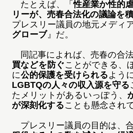
たとえば、「
性産業か性的虐
リーが、売春合法化の議論を
プレスリー議員の地元メディ
グローブ
』だ。
同記事によれば、売春の合法
買などを防ぐ
ことができる、
に
公的保護を受けられる
よう
LGBTQの人々の収入源を守る
たメリットがあるいっぽう、
が深刻化する
ことも懸念され
プレスリー議員の目的は、合