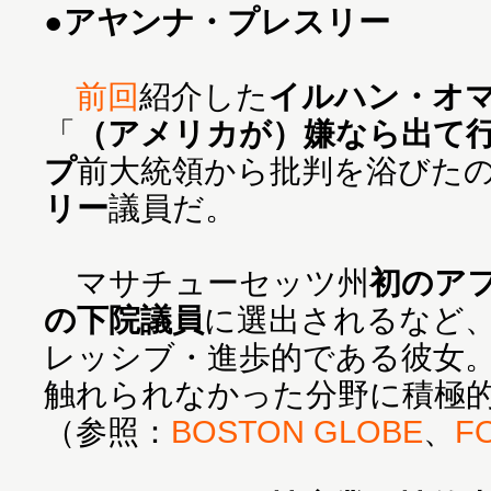
●
アヤンナ・プレスリー
前回
紹介した
イルハン・オ
「
（アメリカが）嫌なら出て
プ
前大統領から批判を浴びた
リー
議員だ。
マサチューセッツ州
初のア
の下院議員
に選出されるなど
レッシブ・進歩的である彼女
触れられなかった分野に積極
（参照：
BOSTON GLOBE
、
F