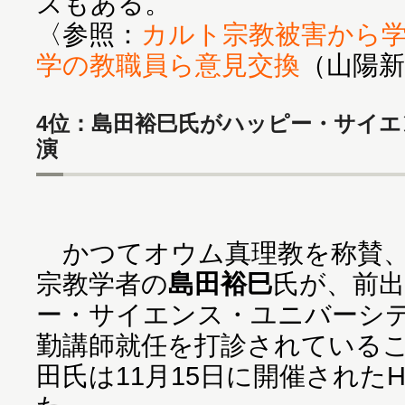
スもある。
〈参照：
カルト宗教被害から
学の教職員ら意見交換
（山陽新
4位：島田裕巳氏がハッピー・サイ
演
かつてオウム真理教を称賛、
宗教学者の
島田裕巳
氏が、前
ー・サイエンス・ユニバーシテ
勤講師就任を打診されている
田氏は11月15日に開催された