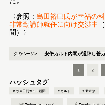
た。
〈参照：
島田裕巳氏が幸福の科
非常勤講師就任に向け交渉中
聞）〉
安倍カルト内閣が退陣し菅
次のページ
1
2
ハッシュタグ
やや日刊カルト新聞
カルト
新宗教
Twitterでつぶやく
Facebookで