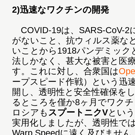
2)迅速なワクチンの開発
COVID-19は、SARS-Co
がないこと、抗ウィルス薬な
いことから1918パンデミッ
法しかなく、甚大な被害と医
す。これに対し、合衆国は
Ope
ープスピード作戦）という迅
開し、透明性と安全性確保をし
るところを僅か8ヶ月でワク
ロシアも
スプートニクV
という
実用化しましたが、透明性では合衆
Warp Speedに遠く及びません