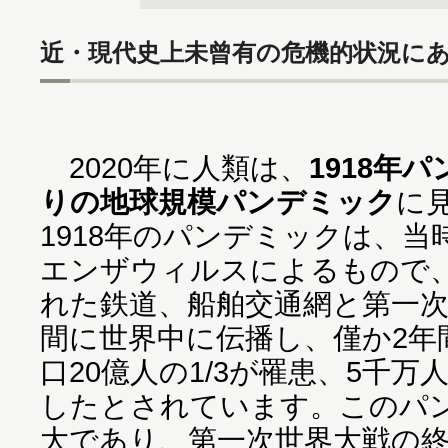
近・現代史上未曾有の危機的状況に
2020年に人類は、
1918年
りの地球規模パンデミック
に
1918年のパンデミックは、当
エンザウィルスによるもので
れた鉄道、船舶交通網と第一
間に世界中に伝播し、僅か2年
口20億人の1/3が罹患、5千
したとされています。このパ
大であり、第一次世界大戦の