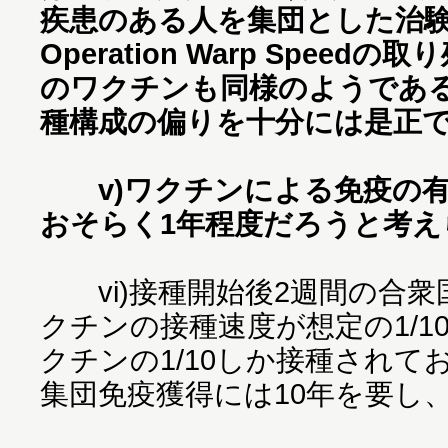
疾患のある人を集団とした治
Operation Warp Spee
のワクチンも同様のようであ
種構成の偏りを十分には是正
v)ワクチンによる免疫の有
おそらく1年程度だろうと考え
vi)接種開始後2週間の合衆
クチンの接種速度が想定の1/1
クチンの1/10しか接種され
集団免疫獲得には10年を要し