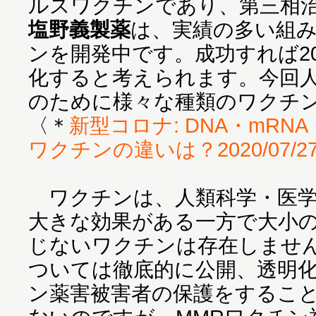
ルスワクチンであり、第三相
塩野義製薬
は、実績の多い組
ンを開発中です。成功すれば202
化すると考えられます。今回
のために様々な種類のワクチ
〈＊
新型コロナ: DNA・mR
ワクチンの違いは？2020/07/
ワクチンは、人類科学・医学
大きな効果がある一方で大小
じないワクチンは存在しませ
ついては徹底的に公開、透明
ン薬害被害者の保護をするこ