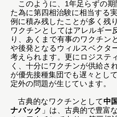
このように、1年足らずの期
た為に第四相治験に相当する実
例に積み残したことが多く残
ワクチンとしてはアレルギー
り、あくまで有事のワクチン
や後発となるウィルスベクタ
考えられます。更にロジステ
く、十分にワクチンが供給さ
が優先接種集団でも遅々とし
定外の問題が生じています。
古典的なワクチンとして
中
ナバック
」は、古典的で豊富