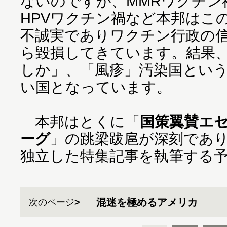
ないのですが、MMRワクチン
HPVワクチン禍など本邦はこ
不誠実でありワクチン行政の
ら毀損してきています。結果
しか」、「風疹」汚染国とい
い国となっています。
本邦はとくに「
国策翼賛エ
ーグ
」の跳梁跋扈が深刻であ
独立した特集記事を執筆する
混迷を極めるアメリカ
次のページ