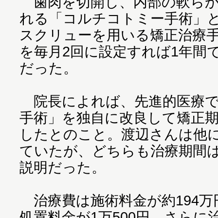
歯肉を切開し、内部の軟らか
れる「コルチコトミー手術」
スクリューを用いる矯正治療
を毎月2回に設定すれば1年間
だった。
院長によれば、先進的医療で
手術」を独自に改良して矯正
したとのこと。渡辺さんは他に
ていたが、どちらも治療期間は
説明だった。
治療費は施術料金が約194万
処置料金が1万500円、さら