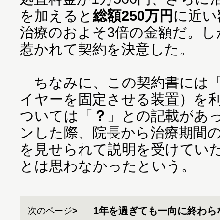
を加えると
総額250万円
に近い
治療のおよそ3倍の金額だ。し
惹かれて契約を決意した。
ちなみに、この契約書には「
イヤーを固定させる装置）を
ついては「
？
」との記載があ
ンした際、院長から治療期間
を見せられて説明を受けてい
とは思わなかったという。
1年を過ぎても一向に終わら
次のページ