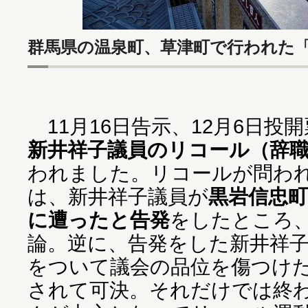
群馬県の温泉町、草津町で行われた
11月16日告示、12月6日投
新井祥子議員のリコール（辞
われました。リコールが問わ
は、新井祥子議員が
黒岩信忠
に遭ったと告発
をしたところ
論。逆に、告発をした新井祥
をついて議会の品位を傷つけ
されて可決。それだけでは終