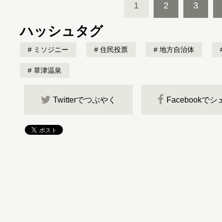
1
2
3
ハッシュタグ
ミソジニー
住民投票
地方自治体
草津温泉
Twitterでつぶやく
Facebookで