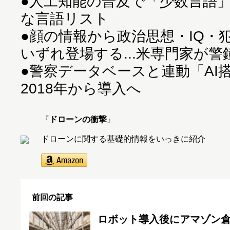
●
人工知能の普及で「少数言語」が
な言語リスト
●
顔の情報から政治思想・IQ・
いずれ登場する...米専門家が警
●
警察データベースと連動「AI
2018年から導入へ
『
ドローンの衝撃
』
ドローンに関する基礎的情報をいっきに紹介
前回の記事
ロボット導入後にアマゾン倉庫