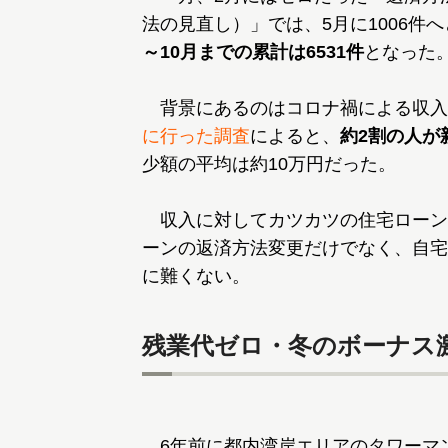
法の見直し）」では、5月に1006件
～10月までの累計は6531件
となった
背景にあるのはコロナ禍による収入
に行った調査
によると、
約2割の人が
少額の平均は約10万円だった。
収入に対してカツカツの住宅ローン
ーンの返済方法変更だけでなく、自宅
に難くない。
残業代ゼロ・冬のボーナス
6年前に都内湾岸エリアのタワーマン