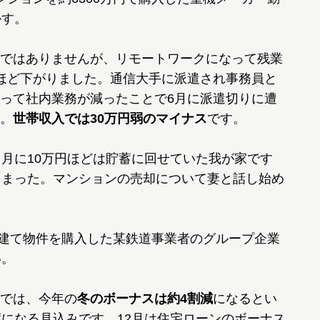
かす。
ではありませんが、リモートワークになって残業
ほど下がりました。通信大手に派遣され事務員と
って社内業務が減ったことで6月に派遣切りに遭
。
世帯収入では30万円弱のマイナス
です。
月に10万円ほどは貯蓄に回せていた我が家です
しまった。マンションの売却について妻と話し始め
戸建て物件を購入した某鉄道事業者のグループ企業
い。
では、今年の
冬のボーナスは約4割減
になるとい
度になる見込みです。12月は住宅ローンのボーナス