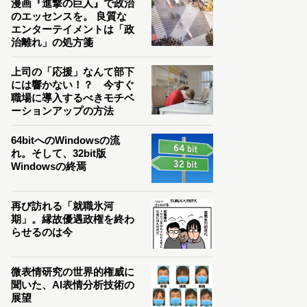
漫画『進撃の巨人』で政治
のエッセンスを。 良質な
エンターテイメントは「政
治離れ」の処方箋
上司の「応援」なんて部下
には響かない！？ 今すぐ
職場に導入するべきモチベ
ーションアップの方法
64bitへのWindowsの流
れ。そして、32bit版
Windowsの終焉
再び訪れる「就職氷河
期」。縁故優遇政権を終わ
らせるのは今
微表情研究の世界的権威に
聞いた、AI表情分析技術の
展望