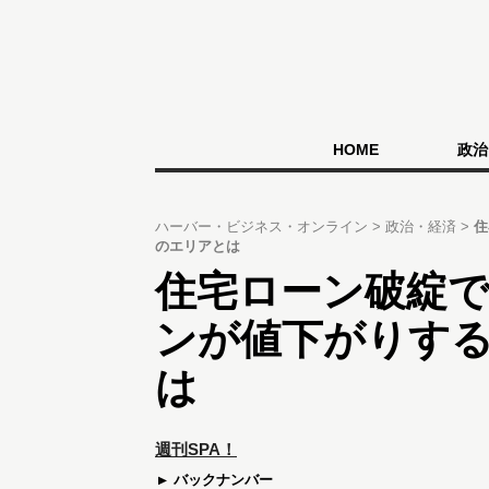
HOME
政治
ハーバー・ビジネス・オンライン
政治・経済
住
のエリアとは
住宅ローン破綻で
ンが値下がりす
は
週刊SPA！
バックナンバー