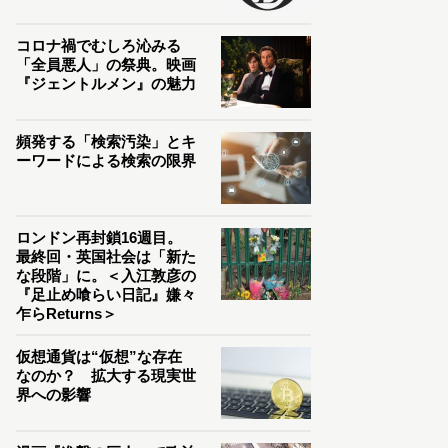
コロナ禍でむしろ沁みる
「全員悪人」の祭典。映画
『ジェントルメン』の魅力
頻発する「検索汚染」とキ
ーワードによる検索の限界
ロンドン再封鎖16週目。
最終回・英国社会は「新た
な段階」に。＜入江敦彦の
『足止め喰らい日記』嫌々
乍らReturns＞
仮想通貨は“仮想”な存在
なのか？ 拡大する現実世
界への影響