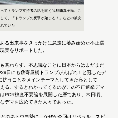
行ってトランプ支持者の話を聞く我那覇真子氏。こ
そして、「トランプの反撃が始まる！」などの彼女
られていた
ある出来事をきっかけに急速に萎み始めた不正選
現実をリポートした。
も関わらず、不思議なことに日本からはまだまだ
や29日にも数寄屋橋トランプがんばれ！と冠したデ
に抗うことをメインテーマとしてきた私として
える。するとわかってくるのがこの不正選挙デマ
はPCR検査不要論を展開した層であり、常日頃、
なデマを広めてきた人々であった。
などのネトウヨ勢に、なぜか今回はリベラル、スピ