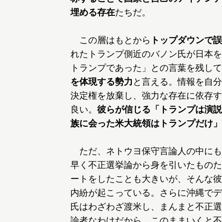
埋める存在
たちだ。
この層はもとから
トップダウンで誤
れたトランプ側近のバノン氏が日本を
トランプであった」との言葉を残して
を体現する勢力
と言える。情報を自分
決定権を放棄し、強力な存在に依存す
良い。
彼らが信じる「トランプは演説
族に会った米大統領はトランプだけ」
ただ、ネトウヨ保守言論人の中にも
早く不正選挙論から身を引いたものた
ートをしたことも大きいが、そんな彼
内紛が起こっている。さらに沖縄でデ
氏はわざわざ渡米し、まんまと不正選
論者なわけだから、このままいくと不