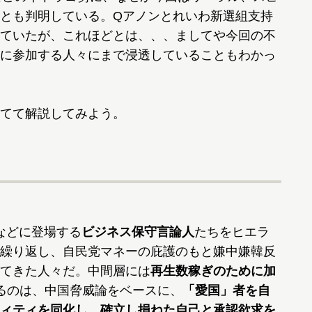
とも判明している。Qアノンとれいわ新選組支持
ていたが、これほどとは、、、ましてや今回の不
に参加する人々にまで浸透していることもわかっ
てて解説してみよう。
スなどに登場する
ビジネス保守言論人
たちをヒエラ
繰り返し、自民党マネーの庇護のもと嫌中嫌韓反
てきた人々だ。中間層には
再生数稼ぎのために加
るのは、中国脅威論をベースに、
「愛国」者を自
ィティを同化し、確立し損ねた自己と承認欲求を