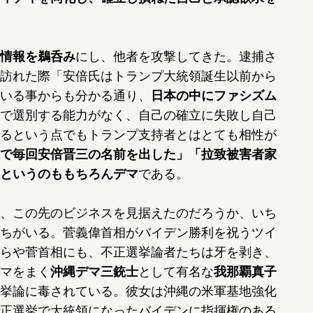
情報を鵜呑み
にし、他者を攻撃してきた。逮捕さ
訪れた際「安倍氏はトランプ大統領誕生以前から
いる事からも分かる通り、
日本の中にファシズム
で選別する能力がなく、自己の確立に失敗し自己
るという点でもトランプ支持者とはとても相性が
で毎回安倍晋三の名前を出した」「拉致被害者家
というのももちろんデマ
である。
、この先のビジネスを見据えたのだろうか、いち
ちがいる。菅義偉首相がバイデン勝利を祝うツイ
らや菅首相にも、不正選挙論者たちは牙を剥き、
マをまく
沖縄デマ三銃士
として有名な
我那覇真子
挙論に毒されている。彼女は沖縄の米軍基地強化
正選挙で大統領になったバイデンに指揮権のある