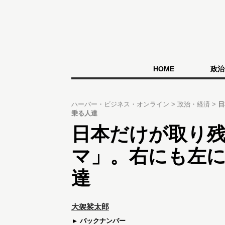
HOME
政治
ハーバー・ビジネス・オンライン
政治・経済
日
乗る人達
日本だけが取り
マ」。右にも左
達
大袈裟太郎
バックナンバー