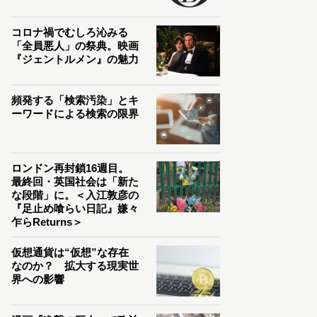
コロナ禍でむしろ沁みる
「全員悪人」の祭典。映画
『ジェントルメン』の魅力
頻発する「検索汚染」とキ
ーワードによる検索の限界
ロンドン再封鎖16週目。
最終回・英国社会は「新た
な段階」に。＜入江敦彦の
『足止め喰らい日記』嫌々
乍らReturns＞
仮想通貨は“仮想”な存在
なのか？ 拡大する現実世
界への影響