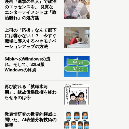
漫画『進撃の巨人』で政治
のエッセンスを。 良質な
エンターテイメントは「政
治離れ」の処方箋
上司の「応援」なんて部下
には響かない！？ 今すぐ
職場に導入するべきモチベ
ーションアップの方法
64bitへのWindowsの流
れ。そして、32bit版
Windowsの終焉
再び訪れる「就職氷河
期」。縁故優遇政権を終わ
らせるのは今
微表情研究の世界的権威に
聞いた、AI表情分析技術の
展望