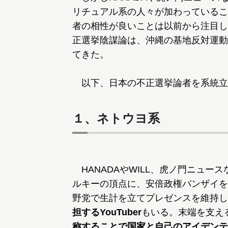
リチュアル系の人々が加わっているこ
者の相性が良いことは以前から注目し
正選挙陰謀論は、沖縄の基地反対運動
てきた。
以下、日本の不正選挙論者を系統立
１、ネトウヨ系
HANADAやWILL、虎ノ門ニュー
ルキーの頂点に、安倍政権バンザイを
野党で生計を立てプレゼンスを維持し
担するYouTuber
もいる。末端を支え
称することで国家と自己のアイデンテ