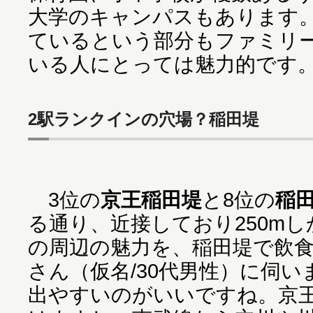
大学のキャンパスもあります
ているという部分もファミリ
いる人にとっては魅力的です
2駅ランクインの穴場？稲田堤
3位の
京王稲田堤
と8位の
稲
る通り、近接しており250m
の周辺の魅力を、稲田堤で飲
さん（仮名/30代男性）に伺
出やすいのがいいですね。京