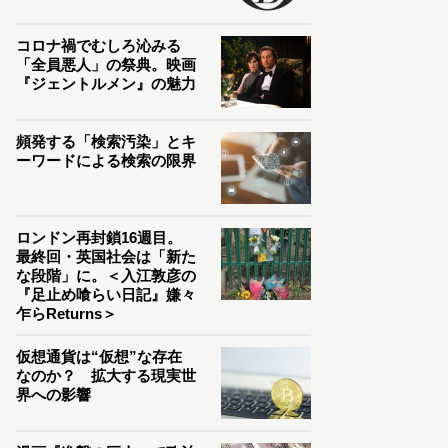
コロナ禍でむしろ沁みる
「全員悪人」の祭典。映画
『ジェントルメン』の魅力
頻発する「検索汚染」とキ
ーワードによる検索の限界
ロンドン再封鎖16週目。
最終回・英国社会は「新た
な段階」に。＜入江敦彦の
『足止め喰らい日記』嫌々
乍らReturns＞
仮想通貨は“仮想”な存在
なのか？ 拡大する現実世
界への影響