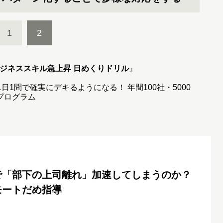
1
2
ビジネススキル急上昇 日めくりドリル
』
日1問で確実にデキるようになる！ 年間100社・5000
プログラム
で「部下の上司離れ」加速してしまうのか？
モートだめ指導