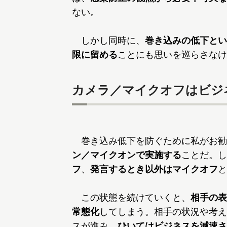
ない。
しかし同時に、
巻き込みの低下とい
限に留める
ことにも思いを巡らさなけ
カメラ／マイクオフはビジ
巻き込み低下を防ぐために私がお勧
ン／マイクオンで実施する
ことだ。し
フ
、
発言するとき以外はマイクオフ
と
この状態を続けていくと、
相手の表
常態化
してしまう。相手の状況や考え
スが進み、
ひいてはビジネスを減速さ