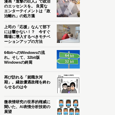
漫画『進撃の巨人』で政治
のエッセンスを。 良質な
エンターテイメントは「政
治離れ」の処方箋
上司の「応援」なんて部下
には響かない！？ 今すぐ
職場に導入するべきモチベ
ーションアップの方法
64bitへのWindowsの流
れ。そして、32bit版
Windowsの終焉
再び訪れる「就職氷河
期」。縁故優遇政権を終わ
らせるのは今
微表情研究の世界的権威に
聞いた、AI表情分析技術の
展望