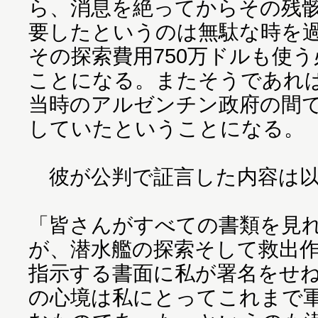
ら、消息を絶ってからその残骸
要したというのは無駄な時を
その探索費用750万ドルも使
ことになる。またそうであれ
当時のアルゼンチン政府の間
していたということになる。
彼が公判で証言した内容は以
「皆さんがすべての書類を見
が、潜水艦の探索そして救出
指示する書面に私が署名をせ
の心境は私にとってこれまで