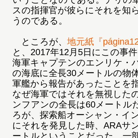
スの指揮官が彼らにそれを知
うのである。
ところが、
地元紙『página
と、2017年12月5日にこの
海軍キャプテンのエンリケ・バ
の海底に全長30メートルの物
軍艦から報告があったことを
なぜ海軍ではそれを無視したの
ンフアンの全長は60メートル
ろが、探索船オーシャン・イン
にそれを発見した時、ARAサ
ートルということだった。一