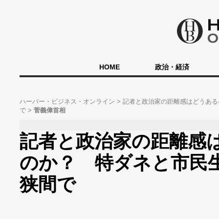
HOME
政治・経済
ハーバー・ビジネス・オンライン
記者と政治家の距離感はどうある
で
菅義偉首相
記者と政治家の距離感
のか？ 特ダネと市民
狭間で