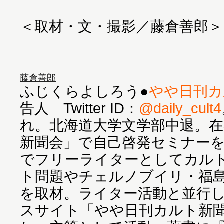
＜取材・文・撮影／藤倉善郎＞
藤倉善郎
ふじくらよしろう●
やや日刊カ
告人 Twitter ID：
@daily_cult4
れ。北海道大学文学部中退。在
新聞会」で自己啓発セミナー
でフリーライターとしてカル
ト問題やチェルノブイリ・福
を取材。ライター活動と並行し
スサイト「やや日刊カルト新聞