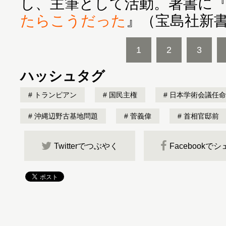
し、主筆として活動。著書に
たらこうだった
』（宝島社新
1
2
3
ハッシュタグ
トランピアン
国民主権
日本学術会議任命
沖縄辺野古基地問題
菅義偉
首相官邸前
Twitterでつぶやく
Facebookで