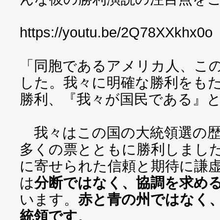
https://youtu.be/2Q78XXkhx0o
「同胞であるアメリカ人、こ
した。我々に明確な勝利をも
勝利、『我々が国民である』
我々はこの国の大統領選の歴
多くの票とともに勝利しました
に寄せられた信頼と期待に謙
は
分断ではなく、協調を求め
います。
赤と青の州ではなく
統領です
。