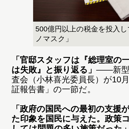
500億円以上の税金を投入
ノマスク」
「官邸スタッフは『総理室の
は失敗』と振り返る」
――新
査会（小林喜光委員長）が10
証報告書」の一節だ。
「政府の国民への最初の支援が
た印象を国民に与えた。政策
しては問題の多い施策だった