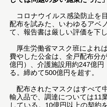
コロナウイルス感染防止を目
配布を試みた、いわゆるアベ
て、報告書は厳しい評価を下
厚生労働省マスク班によれば
費やした公金は、全戸配布分が約
億円）、介護施設用約247億円
る。締めて500億円を超す。
配布されたマスクはすべて中
輸入品で、調達については11業
している。10億円以上の契約