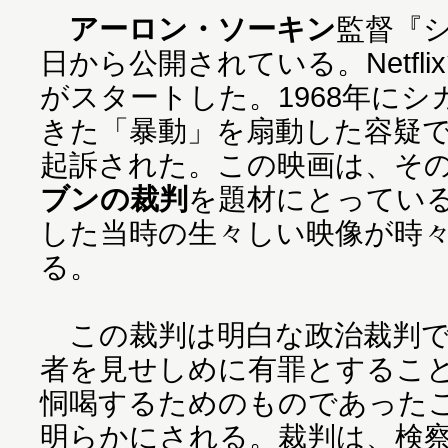
アーロン・ソーキン
監督『シ
日から公開されている。Netfli
がスタートした。1968年に
きた「暴動」を扇動した容疑で
起訴された。この映画は、その
ブンの裁判
を題材にとってい
した当時の生々しい映像が時
る。
この裁判は明白な政治裁判で
者を見せしめに有罪とするこ
恫喝するためのものであった
明らかにされる。裁判は、検