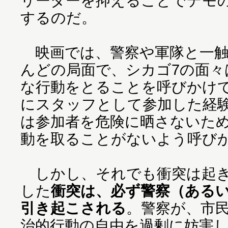
リーダーを抑えることでデモ
するのだ。
映画では、警察や軍隊と一触
んどの局面で、シカゴ7の面々
な行動をとることを呼びかけ
にスタッフとして参加した経
は参加者を危険に晒さないた
動を取ることがないよう呼び
しかし、それでも衝突は起き
した
衝突は、必ず警察（ある
引き起こされる
。警察が、市
治的行動の自由を過剰に妨害