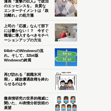
漫画『進撃の巨人』で政治
のエッセンスを。 良質な
エンターテイメントは「政
治離れ」の処方箋
上司の「応援」なんて部下
には響かない！？ 今すぐ
職場に導入するべきモチベ
ーションアップの方法
64bitへのWindowsの流
れ。そして、32bit版
Windowsの終焉
再び訪れる「就職氷河
期」。縁故優遇政権を終わ
らせるのは今
微表情研究の世界的権威に
聞いた、AI表情分析技術の
展望