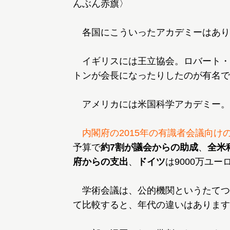
んぶん赤旗〉
各国にこういったアカデミーはあり
イギリスには王立協会。ロバート・
トンが会長になったりしたのが有名で
アメリカには米国科学アカデミー。
内閣府の2015年の有識者会議向け
予算で
約7割が議会からの助成
、
全米
府からの支出
、
ドイツ
は9000万ユー
学術会議は、公的機関というたてつ
て比較すると、年代の違いはあります