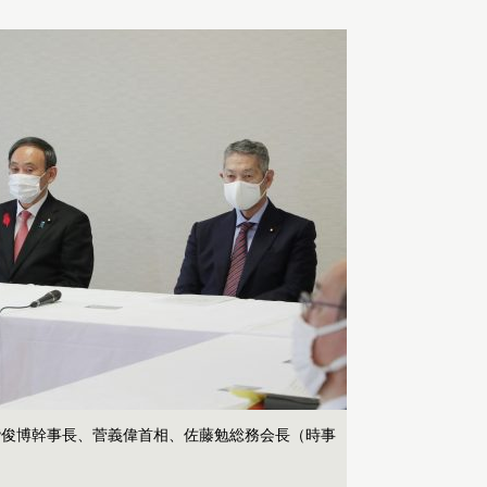
階俊博幹事長、菅義偉首相、佐藤勉総務会長（時事