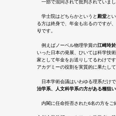
一部で混同されて批判されていまし
学士院はどちらかというと
殿堂
とい
る方は終身で、年金も出るのですが、
り
です。
例えばノーベル物理学賞の
江崎玲於
いった日本の発展、ひいては科学技術
家として年金をお送りしてるわけです
アカデミーの役割を実質的に果たして
日本学術会議はいわゆる理系だけで
治学系、人文科学系の方がある種狙い
内閣に任命拒否された6名の方をご