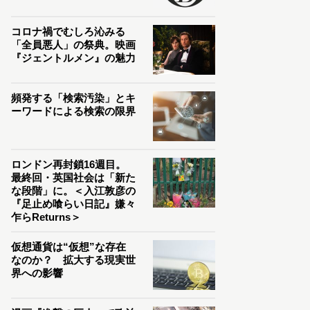
コロナ禍でむしろ沁みる
「全員悪人」の祭典。映画
『ジェントルメン』の魅力
頻発する「検索汚染」とキ
ーワードによる検索の限界
ロンドン再封鎖16週目。
最終回・英国社会は「新た
な段階」に。＜入江敦彦の
『足止め喰らい日記』嫌々
乍らReturns＞
仮想通貨は“仮想”な存在
なのか？ 拡大する現実世
界への影響