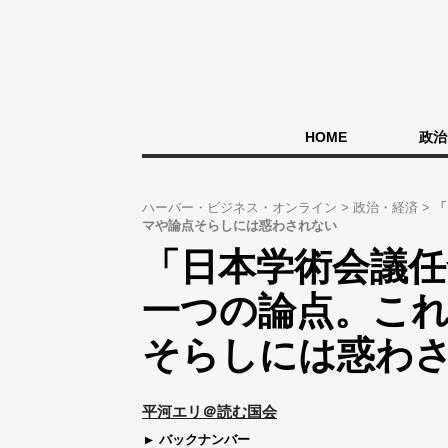
HOME
政治
ハーバー・ビジネス・オンライン
政治・経済
「
マや論点そらしには惑わされない
「日本学術会議任
一つの論点。こ
そらしには惑わ
平河エリ＠読む国会
バックナンバー