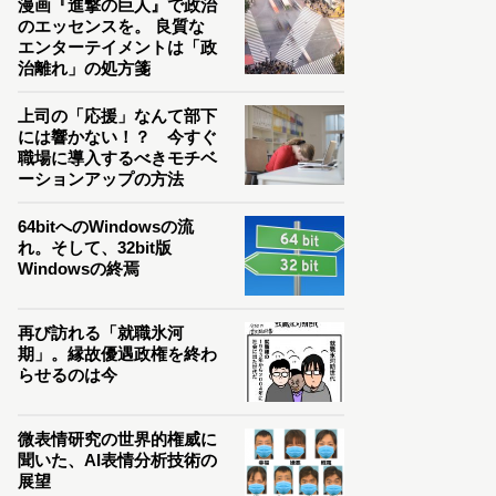
漫画『進撃の巨人』で政治
のエッセンスを。 良質な
エンターテイメントは「政
治離れ」の処方箋
上司の「応援」なんて部下
には響かない！？ 今すぐ
職場に導入するべきモチベ
ーションアップの方法
64bitへのWindowsの流
れ。そして、32bit版
Windowsの終焉
再び訪れる「就職氷河
期」。縁故優遇政権を終わ
らせるのは今
微表情研究の世界的権威に
聞いた、AI表情分析技術の
展望