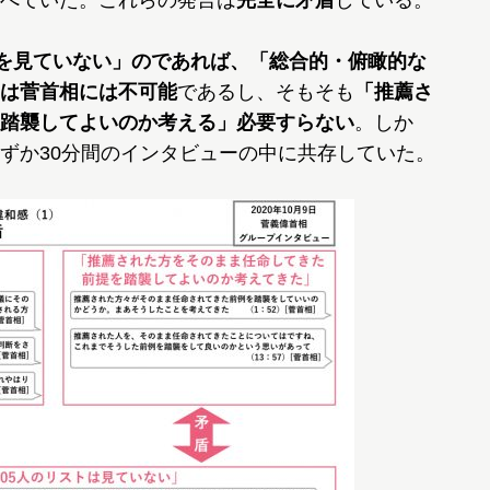
べていた。これらの発言は
完全に矛盾
している。
トを見ていない」のであれば、「総合的・俯瞰的な
は菅首相には不可能
であるし、そもそも
「推薦さ
踏襲してよいのか考える」必要すらない
。しか
ずか30分間のインタビューの中に共存していた。