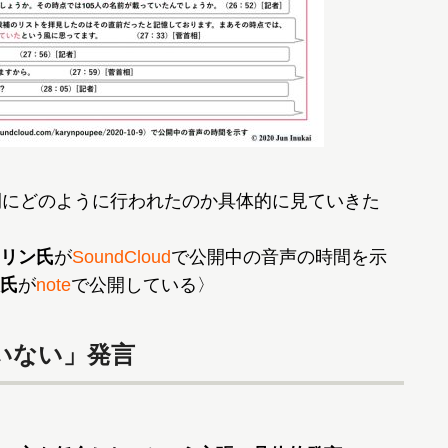
間にどのように行われたのか具体的に見ていきた
リン氏
が
SoundCloud
で公開中の音声の時間を示
氏
が
note
で公開している〉
いない」発言