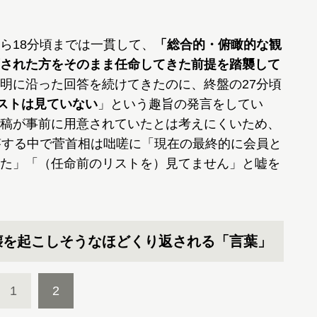
）
ら18分頃までは一貫して、
「総合的・俯瞰的な観
された方をそのまま任命してきた前提を踏襲して
明に沿った回答を続けてきたのに、終盤の27分頃
リストは見ていない
」という趣旨の発言をしてい
稿が事前に用意されていたとは考えにくいため、
答する中で菅首相は咄嗟に「現在の最終的に会員と
た」「（任命前のリストを）見てません」と嘘を
壊を起こしそうなほどくり返される「言葉」
1
2