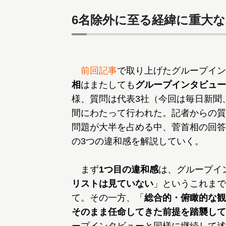
6名除外に至る経緯に重大な
前回記事
で取り上げたグループインタ
相
はまたしても
グループインタビュー
様、質問は代表3社（今回は毎日新聞
間にわたって行われた。記者からの質
問題が大半を占める中、菅首相の回答
の3つの違和感を解説していく。
まず
1つ目の違和感
は、グループイ
リストは見ていない
」というこれまで
て。その一方、「
総合的・俯瞰的な観
そのまま任命してきた前提を踏襲して