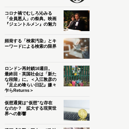
コロナ禍でむしろ沁みる
「全員悪人」の祭典。映画
『ジェントルメン』の魅力
頻発する「検索汚染」とキ
ーワードによる検索の限界
ロンドン再封鎖16週目。
最終回・英国社会は「新た
な段階」に。＜入江敦彦の
『足止め喰らい日記』嫌々
乍らReturns＞
仮想通貨は“仮想”な存在
なのか？ 拡大する現実世
界への影響