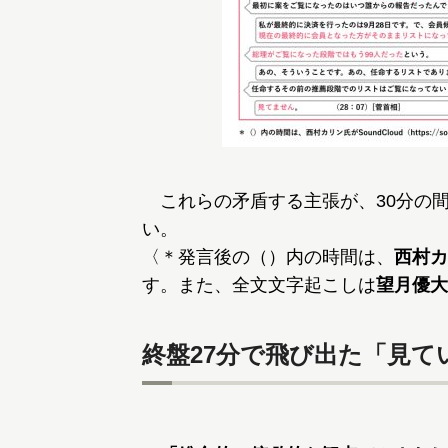
これらの矛盾する主張が、30分の
い。
〈＊発言後の（）内の時間は、
西村カ
す。また、全文文字起こしは
望月優大
終盤27分で飛び出た「見て