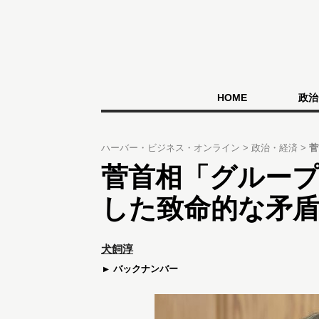
HOME
政治
ハーバー・ビジネス・オンライン
政治・経済
菅
菅首相「グルー
した致命的な矛
犬飼淳
バックナンバー