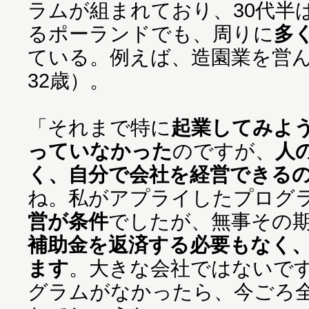
ラムが組まれており、30代半
るポーランドでも、周りに
多
ている。例えば、造園業を営
32歳）。
「それまで特に
起業してみよ
っていなかった
のですが、
人
く、自分で会社を経営できる
ね。私がアプライしたプログ
営が条件
でしたが、無事その
補助金を返済する必要もなく
ます
。大きな会社ではないで
グラムがなかったら、今ごろ