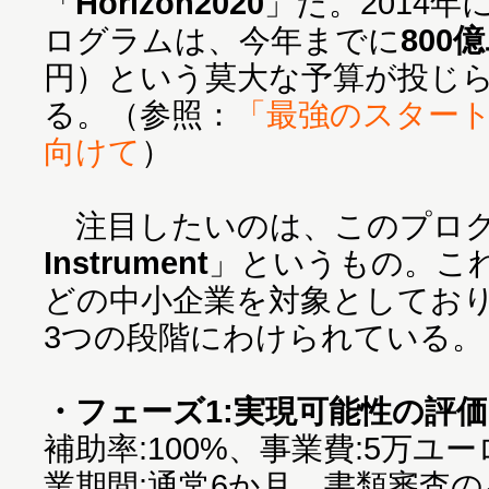
「
Horizon2020
」だ。2014
ログラムは、今年までに
800
円）という莫大な予算が投じ
る。（参照：
「最強のスター
向けて
）
注目したいのは、このプログ
Instrument
」というもの。こ
どの中小企業を対象としてお
3つの段階にわけられている。
・フェーズ1:実現可能性の評価
補助率:100%、事業費:5万
業期間:通常6か月、書類審査の