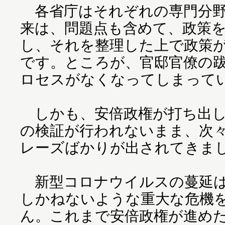
各省庁はそれぞれの専門分野
来は、問題点も含めて、政策
し、それを整理した上で政策
です。ところが、官邸官僚の
ロセスがなくなってしまって
しかも、安倍政権が打ち出し
の検証が行われないまま、次
レーズばかりが出されてきま
新型コロナウイルスの蔓延は
しかねないような重大な危機
ん。これまで安倍政権が進め