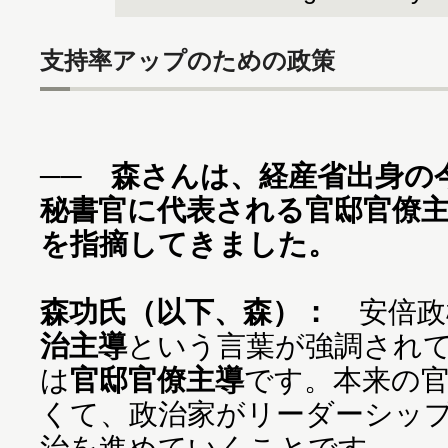
支持率アップのための政策
── 森さんは、経産省出身の
秘書官に代表される官邸官僚
を指摘してきました。
森功氏（以下、森）：
安倍政
治主導
という言葉が強調され
は
官邸官僚主導
です。本来の
くて、政治家がリーダーシッ
治を進めていくことです。