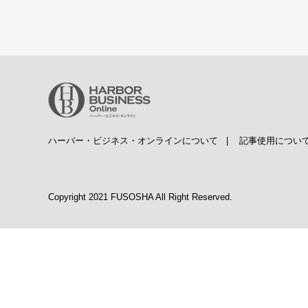
ハーバー・ビジネス・オンラインについて
|
記事使用につい
Copyright 2021 FUSOSHA All Right Reserved.