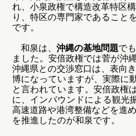
れ、小泉政権で構造改革特区
り、特区の専門家であること
です。
和泉は、
沖縄の基地問題
で
ました。安倍政権では菅が沖
沖縄県との交渉窓口は、表向
博になっていますが、実際に
と言われています。安倍政権
に、インバウンドによる観光
高速道路や港湾整備などを進
を推進したのが和泉です。