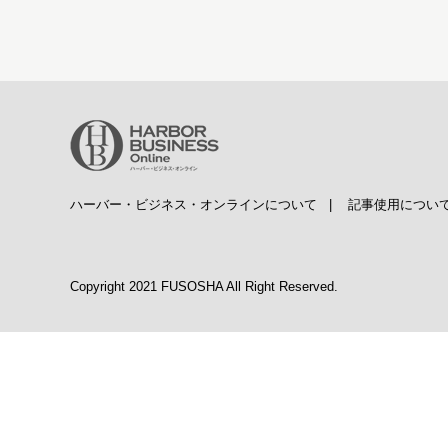
ハーバー・ビジネス・オンラインについて
|
記事使用につい
Copyright 2021 FUSOSHA All Right Reserved.