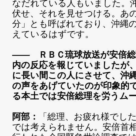
なだれている人もいました。
伏せ、それを見せつける。あ
分」とも呼ばれており、沖縄
えているはずです。
―― ＲＢＣ琉球放送が安倍
内の反応を報じていましたが
に長い間この人にさせて、沖
の声をあげていたのが印象的
る本土では安倍総理を労うム
阿部：
「総理、お疲れ様でし
では考えられません。安倍首