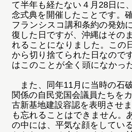
て半年も経たない４月28日に
念式典を開催したことです。確
フランシスコ講和条約の発効
復した日ですが、沖縄はその
れることになりました。この
から切り捨てられた日なので
はこのことが全く頭になかっ
また、同年11月に当時の石
関係の自民党国会議員たちを
古新基地建設容認を表明させ
も忘れることはできません。
の中には、平気な顔をしてい