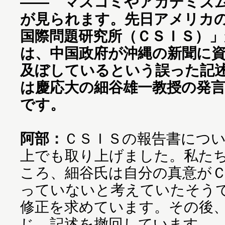
―― マスコミやアカデミズ
が見られます。先日アメリカ
国際問題研究所（ＣＳＩＳ）
は、中国政府が沖縄の新聞に
及ぼしているという誤った記
は慶応大の細谷雄一教授の発
です。
阿部：
ＣＳＩＳの報告書につ
上でも取り上げました。私た
ころ、細谷氏は自分の真意が
っていないと考えていたそう
修正を求めています。その後
じ、記述を撤回しています。