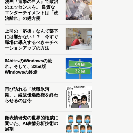
漫画『進撃の巨人』で政治
のエッセンスを。 良質な
エンターテイメントは「政
治離れ」の処方箋
上司の「応援」なんて部下
には響かない！？ 今すぐ
職場に導入するべきモチベ
ーションアップの方法
64bitへのWindowsの流
れ。そして、32bit版
Windowsの終焉
再び訪れる「就職氷河
期」。縁故優遇政権を終わ
らせるのは今
微表情研究の世界的権威に
聞いた、AI表情分析技術の
展望