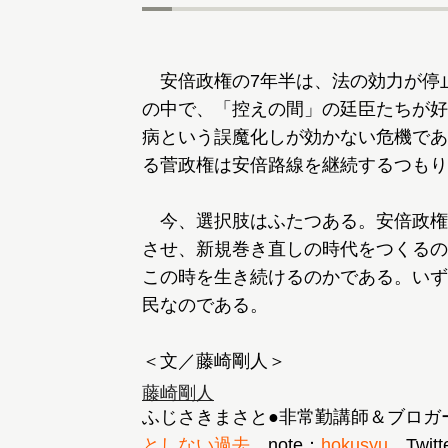
安倍政権の7年半は、法の効力が停
の中で、「控えの間」の廷臣たちが好
病という誤魔化しが効かない危機であ
る菅政権は安倍路線を継続するつもり
今、選択肢はふたつある。安倍政権
させ、新規巻き直しの時代をつくるの
この時を生き続けるのかである。いず
民なのである。
＜文／藤崎剛人＞
藤崎剛人
ふじさきまさと●非常勤講師＆ブロガ
としない過去
note：
hokusyu
Twitt