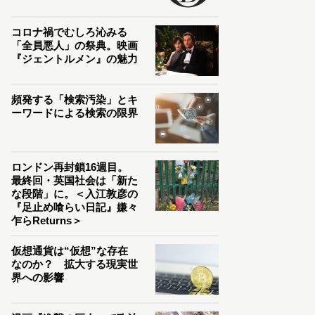
コロナ禍でむしろ沁みる
「全員悪人」の祭典。映画
『ジェントルメン』の魅力
頻発する「検索汚染」とキ
ーワードによる検索の限界
ロンドン再封鎖16週目。
最終回・英国社会は「新た
な段階」に。＜入江敦彦の
『足止め喰らい日記』嫌々
乍らReturns＞
仮想通貨は“仮想”な存在
なのか？ 拡大する現実世
界への影響