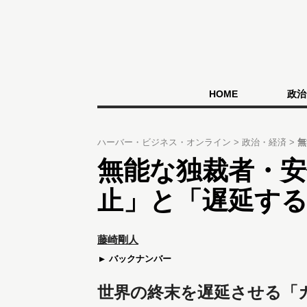
HOME
政治
ハーバー・ビジネス・オンライン
政治・経済
無
無能な独裁者・
止」と「遅延す
藤崎剛人
バックナンバー
世界の終末を遅延させる「