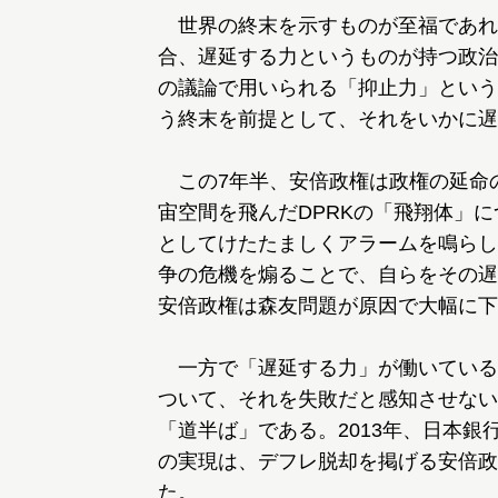
世界の終末を示すものが至福であれ
合、遅延する力というものが持つ政治
の議論で用いられる「抑止力」という
う終末を前提として、それをいかに遅
この7年半、安倍政権は政権の延命の
宙空間を飛んだDPRKの「飛翔体」
としてけたたましくアラームを鳴らし
争の危機を煽ることで、自らをその遅
安倍政権は森友問題が原因で大幅に下
一方で「遅延する力」が働いている
ついて、それを失敗だと感知させない
「道半ば」である。2013年、日本銀
の実現は、デフレ脱却を掲げる安倍政
た。