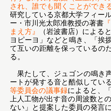
され、誰でも聞くことができ
研究している京都大学フィー
ー・市川光太郎准教授の著書
『
まえ方』
（岩波書店）による
ヨピーヨ」などと鳴き、「挨
て互いの距離を保っているの
る。
果たして、ジュゴンの鳴き声
ートが発する音と酷似してい
等委員会の議事録
によると、
上人工物が出す音の周波数と
ない」と提案した委員の発言