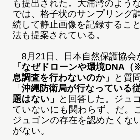
も提出された。大浦湾のよう
では、格子状のサンプリング
続して静止画像を記録するこ
法も提案されている。
8月21日、日本自然保護協会
「なぜドローンや環境DNA（
息調査を行わないのか」
と質
「
沖縄防衛局が行なっている
題はない」
と回答した。ジュ
ていないにも関わらず、だ。
ジュゴンの存在を認めたくな
がない。