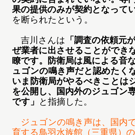
果の提供のみが契約となって
を断られたという。
吉川さんは
「調査の依頼元
ぜ業者に出させることができ
瞭です。防衛局は風による音
ュゴンの鳴き声だと認めたく
いま防衛局がやるべきことは
を公開し、国内外のジュゴン
です」
と指摘した。
ジュゴンの鳴き声は、国内
育する鳥羽水族館（三重県）