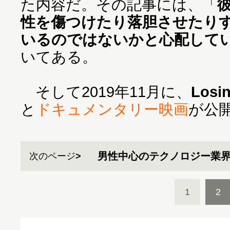
た内容だ。その記事には、「
性を傷つけたり落胆させたり
いるのではないかと心配して
いてある。
そして2019年11月に、
Losi
と
ドキュメンタリー映画
が公
男性中心のテクノロジー業
次のページ
1
2