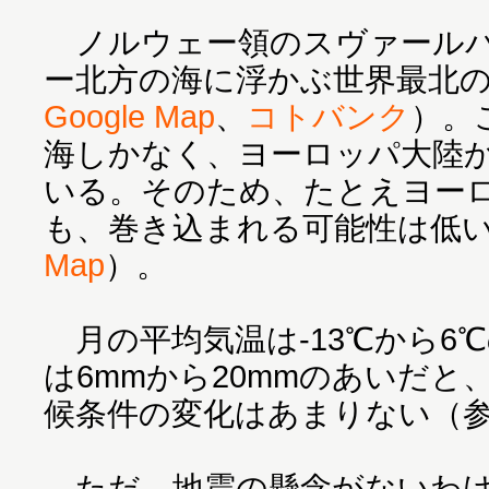
ノルウェー領のスヴァールバ
ー北方の海に浮かぶ世界最北
Google Map
、
コトバンク
）。
海しかなく、ヨーロッパ大陸か
いる。そのため、たとえヨー
も、巻き込まれる可能性は低
Map
）。
月の平均気温は-13℃から6
は6mmから20mmのあいだと
候条件の変化はあまりない（
ただ、地震の懸念がないわけ