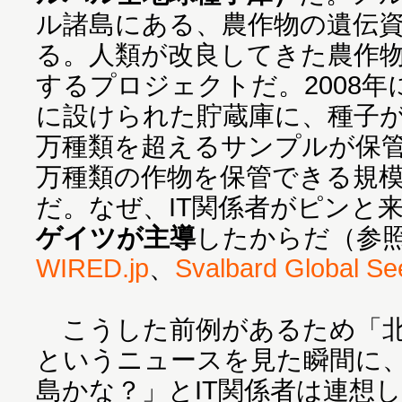
ル諸島にある、農作物の遺伝
る。人類が改良してきた農作
するプロジェクトだ。2008年
に設けられた貯蔵庫に、種子が
万種類を超えるサンプルが保管
万種類の作物を保管できる規
だ。なぜ、IT関係者がピンと
ゲイツが主導
したからだ（参
WIRED.jp
、
Svalbard Global Se
こうした前例があるため「北
というニュースを見た瞬間に
島かな？」とIT関係者は連想