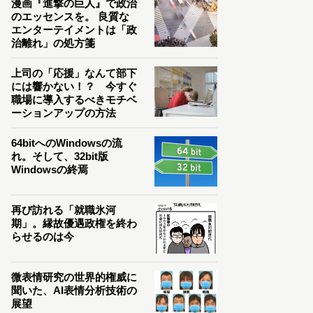
漫画『進撃の巨人』で政治
のエッセンスを。 良質な
エンターテイメントは「政
治離れ」の処方箋
上司の「応援」なんて部下
には響かない！？ 今すぐ
職場に導入するべきモチベ
ーションアップの方法
64bitへのWindowsの流
れ。そして、32bit版
Windowsの終焉
再び訪れる「就職氷河
期」。縁故優遇政権を終わ
らせるのは今
微表情研究の世界的権威に
聞いた、AI表情分析技術の
展望