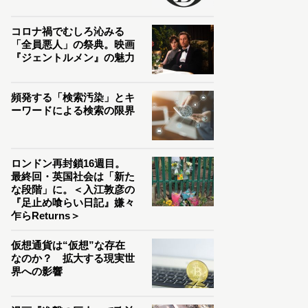
コロナ禍でむしろ沁みる
「全員悪人」の祭典。映画
『ジェントルメン』の魅力
頻発する「検索汚染」とキ
ーワードによる検索の限界
ロンドン再封鎖16週目。
最終回・英国社会は「新た
な段階」に。＜入江敦彦の
『足止め喰らい日記』嫌々
乍らReturns＞
仮想通貨は“仮想”な存在
なのか？ 拡大する現実世
界への影響