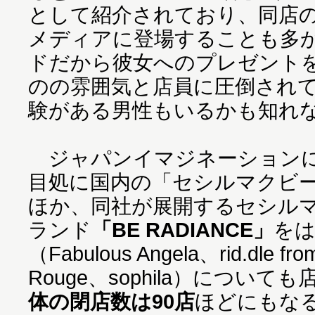
として紹介されており、同店
メディアに登場することも多
ドだから彼女へのプレゼント
のの雰囲気と店員に圧倒され
験がある男性もいるかも知れ
ジャパンイマジネーションによ
目処に国内の「セシルマクビ
ほか、同社が展開するセシル
ランド
「BE RADIANCE」
を
（Fabulous Angela、rid.dle f
Rouge、sophila）につい
体の閉店数は90店
ほどにもな