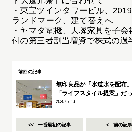
ト大還元祭」に合わせて
・
東宝ツインタワービル、201
ランドマーク、建て替えへ
・
ヤマダ電機、大塚家具を子会社化
付の第三者割当増資で株式の過
前回の記事
無印良品が「水道水を配布
「ライフスタイル提案」だ
2020.07.13
一番最初の記事
前の記