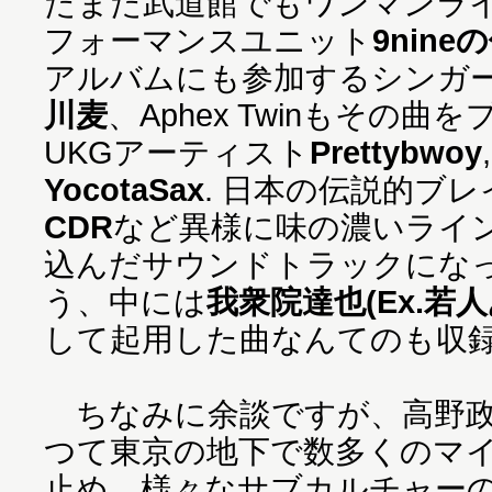
たまた武道館でもワンマンラ
フォーマンスユニット
9nin
アルバムにも参加するシンガ
川麦
、Aphex Twinもその
UKGアーティスト
Prettybwoy
YocotaSax
. 日本の伝説的ブ
CDR
など異様に味の濃いライ
込んだサウンドトラックにな
う、中には
我衆院達也(Ex.若
して起用した曲なんてのも収
ちなみに余談ですが、高野政
つて東京の地下で数多くのマ
止め、様々なサブカルチャー