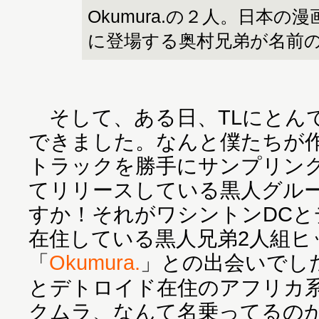
Okumura.の２人。日本の
に登場する奥村兄弟が名前
そして、ある日、TLにとん
できました。なんと僕たちが作
トラックを勝手にサンプリン
てリリースしている黒人グル
すか！それがワシントンDC
在住している黒人兄弟2人組ヒ
「
Okumura.
」との出会いでし
とデトロイド在住のアフリカ
クムラ、なんて名乗ってるの