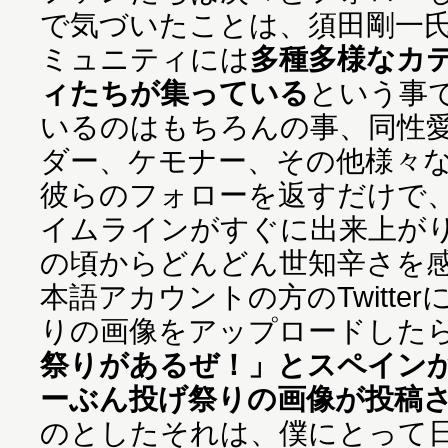
で気づいたことは、須田剛一
ミュニティには
多種多様なカ
ィたちが集っている
という事
いるのはもちろんの事、同性
ダー、ケモナー、その他様々
彼らのフォローを返すだけで
イムラインがすぐに出来上が
の頃からどんどん世知辛さを
本語アカウントの方のTwitte
りの画像をアップロードした
祭りがあるぜ！」とスペイン
ーぶん投げ祭りの画像が投稿
のとしたそれは、僕にとって