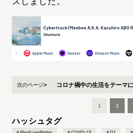
スしました。
コロナ禍中の生活をテーマ
次のページ
1
2
ハッシュタグ
BlackLivesMatter
COVIDｰ19
DJ