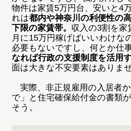
物件は家賃5万円台、安いと4
れは
都内や神奈川の利便性の
下限の家賃帯。
収入の3割を家
月に15万円稼げばいいわけな
必要もないですし、何とか仕
なれば行政の支援制度を活用
面は大きな不安要素はありま
実際、非正規雇用の入居者か
で」と住宅確保給付金の書類
そう。