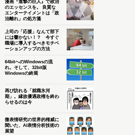
漫画『進撃の巨人』で政治
のエッセンスを。 良質な
エンターテイメントは「政
治離れ」の処方箋
上司の「応援」なんて部下
には響かない！？ 今すぐ
職場に導入するべきモチベ
ーションアップの方法
64bitへのWindowsの流
れ。そして、32bit版
Windowsの終焉
再び訪れる「就職氷河
期」。縁故優遇政権を終わ
らせるのは今
微表情研究の世界的権威に
聞いた、AI表情分析技術の
展望