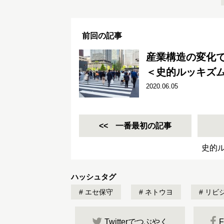
前回の記事
産業構造の変化
＜史的ルッキズム
2020.06.05
一番最初の記事
史的
ハッシュタグ
エセ保守
ネトウヨ
リビ
Twitterでつぶやく