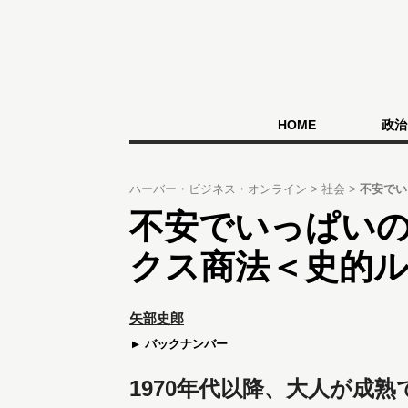
HOME
政治
ハーバー・ビジネス・オンライン
社会
不安でい
不安でいっぱい
クス商法＜史的ル
矢部史郎
バックナンバー
1970年代以降、大人が成