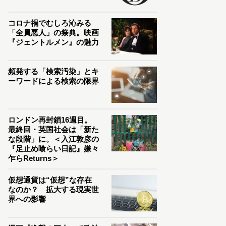
コロナ禍でむしろ沁みる
「全員悪人」の祭典。映画
『ジェントルメン』の魅力
頻発する「検索汚染」とキ
ーワードによる検索の限界
ロンドン再封鎖16週目。
最終回・英国社会は「新た
な段階」に。＜入江敦彦の
『足止め喰らい日記』嫌々
乍らReturns＞
仮想通貨は“仮想”な存在
なのか？ 拡大する現実世
界への影響