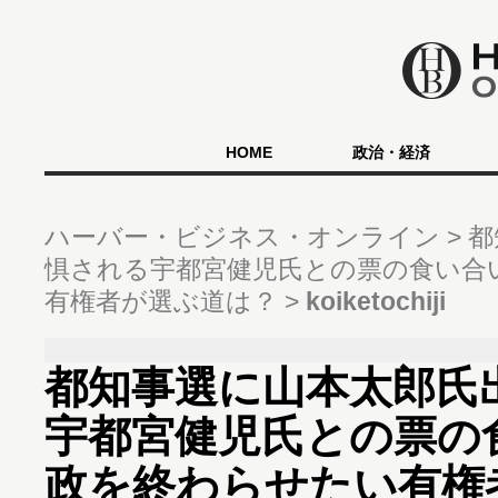
HOME
政治・経済
ハーバー・ビジネス・オンライン
都
惧される宇都宮健児氏との票の食い合
有権者が選ぶ道は？
koiketochiji
都知事選に山本太郎氏
宇都宮健児氏との票の
政を終わらせたい有権