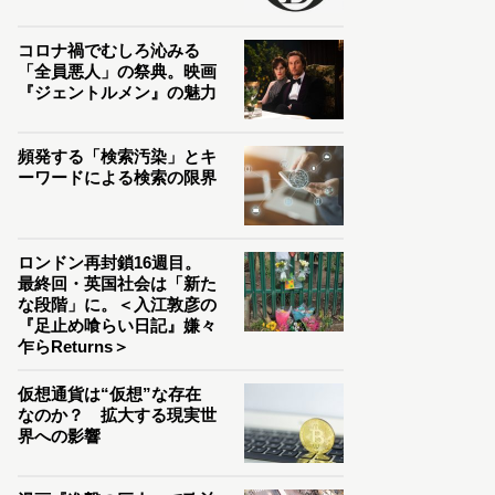
コロナ禍でむしろ沁みる
「全員悪人」の祭典。映画
『ジェントルメン』の魅力
頻発する「検索汚染」とキ
ーワードによる検索の限界
ロンドン再封鎖16週目。
最終回・英国社会は「新た
な段階」に。＜入江敦彦の
『足止め喰らい日記』嫌々
乍らReturns＞
仮想通貨は“仮想”な存在
なのか？ 拡大する現実世
界への影響