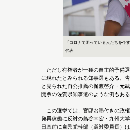
「コロナで困っている人たちを今
代表
ただし有権者が一種の自主的予備選
に現れたとみられる知事選もある。告
と見られた自公推薦の樋渡啓介・元武雄
開票の佐賀県知事選のような例もある
この選挙では、官邸お墨付きの政権
発再稼働に反対の島谷幸宏・九州大学
日直前に自民党幹部（選対委員長）は