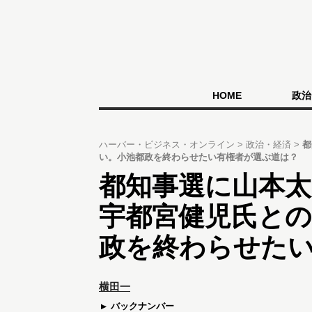
HOME
政治
ハーバー・ビジネス・オンライン
政治・経済
都
い。小池都政を終わらせたい有権者が選ぶ道は？
都知事選に山本太
宇都宮健児氏と
政を終わらせた
横田一
バックナンバー