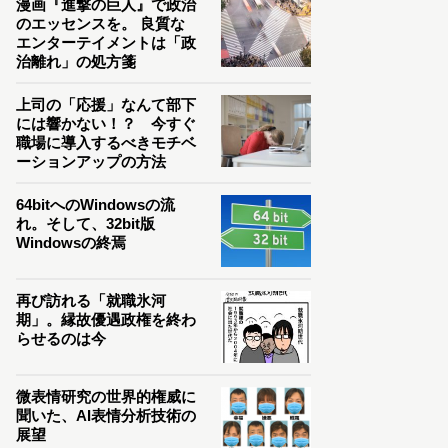
漫画『進撃の巨人』で政治
のエッセンスを。 良質な
エンターテイメントは「政
治離れ」の処方箋
上司の「応援」なんて部下
には響かない！？ 今すぐ
職場に導入するべきモチベ
ーションアップの方法
64bitへのWindowsの流
れ。そして、32bit版
Windowsの終焉
再び訪れる「就職氷河
期」。縁故優遇政権を終わ
らせるのは今
微表情研究の世界的権威に
聞いた、AI表情分析技術の
展望