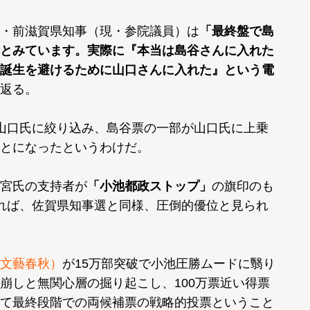
・前滋賀県知事（現・参院議員）は
「最終盤で島
とみています。実際に『本当は島谷さんに入れた
誕生を避けるために山口さんに入れた』という電
返る。
山口氏に絞り込み、島谷票の一部が山口氏に上乗
とになったというわけだ。
宮氏の支持者が
「小池都政ストップ」
の旗印のも
れば、佐賀県知事選と同様、圧倒的優位と見られ
文藝春秋）
が15万部突破で小池圧勝ムードに翳り
崩しと無関心層の掘り起こし、100万票近い得票
て最終段階での両候補票の戦略的投票ということ