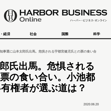
・経済
社会
国際
科学
知事選に山本太郎氏出馬。危惧される宇都宮健児氏との票の食い合
郎氏出馬。危惧される
の票の食い合い。小池都
い有権者が選ぶ道は？
2020.06.20