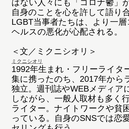
はない人々にも「コロナ鬱」
自身のことを心を許して語り
LGBT当事者たちは、より一
ヘルスの悪化が心配される。
＜文／ミクニシオリ＞
ミクニシオリ
1992年生まれ・フリーライ
集に携ったのち、2017年か
独立。週刊誌やWEBメディア
しながら、一般人取材も多く
ライター。ナイトワークや貧
っている。自身のSNSでは恋
セリングも行う。