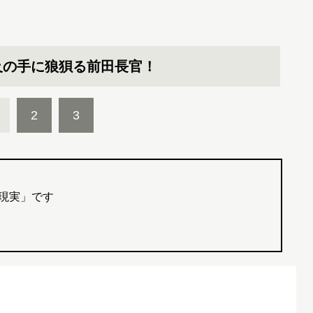
及の手に狼狽る前田長官！
2
3
現実」です