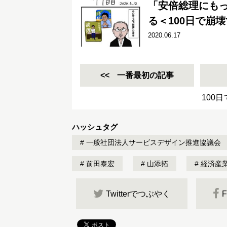
「安倍総理にも
る＜100日で崩
2020.06.17
一番最初の記事
100
ハッシュタグ
一般社団法人サービスデザイン推進協議会
前田泰宏
山添拓
経済産
Twitterでつぶやく