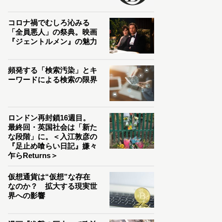
コロナ禍でむしろ沁みる
「全員悪人」の祭典。映画
『ジェントルメン』の魅力
頻発する「検索汚染」とキ
ーワードによる検索の限界
ロンドン再封鎖16週目。
最終回・英国社会は「新た
な段階」に。＜入江敦彦の
『足止め喰らい日記』嫌々
乍らReturns＞
仮想通貨は“仮想”な存在
なのか？ 拡大する現実世
界への影響