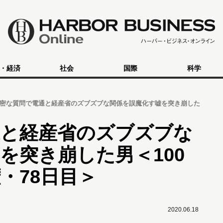
・経済
社会
国際
科学
密な質問で電通と経産省のズブズブな関係を誤魔化す嘘を突き崩した
通と経産省のズブズブな
を突き崩した男＜100
・78日目＞
2020.06.18