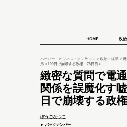
HOME
政治
ハーバー・ビジネス・オンライン
政治・経済
緻
男＜100日で崩壊する政権・78日目＞
緻密な質問で電
関係を誤魔化す嘘
日で崩壊する政権
ぼうごなつこ
バックナンバー