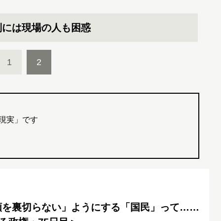
制には現場の人も困惑
1
2
現実」です
頼を裏切らない」ようにする「国民」って……