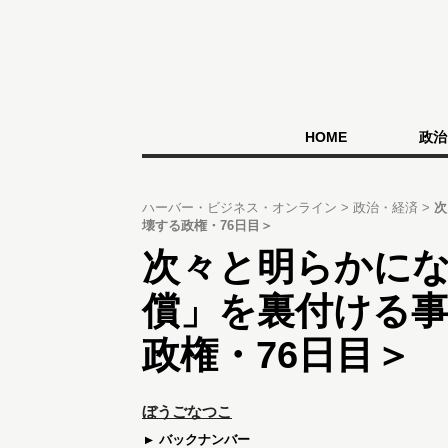
HOME
政治
ハーバー・ビジネス・オンライン
政治・経済
次
壊する政権・76日目＞
次々と明らかに
償」を裏付ける事
政権・76日目＞
ぼうごなつこ
バックナンバー