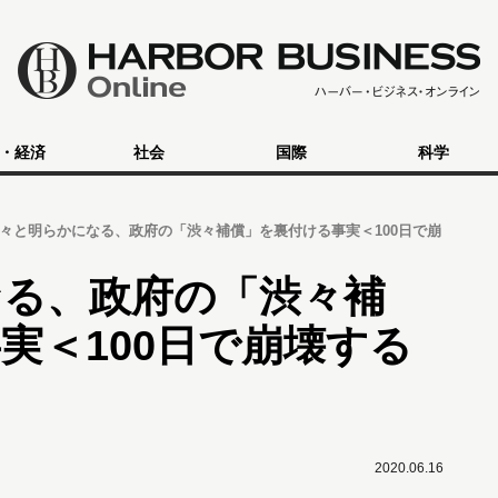
・経済
社会
国際
科学
々と明らかになる、政府の「渋々補償」を裏付ける事実＜100日で崩
なる、政府の「渋々補
実＜100日で崩壊する
2020.06.16