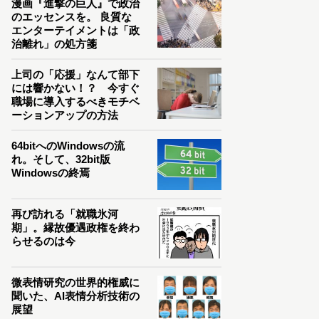
漫画『進撃の巨人』で政治
のエッセンスを。 良質な
エンターテイメントは「政
治離れ」の処方箋
上司の「応援」なんて部下
には響かない！？ 今すぐ
職場に導入するべきモチベ
ーションアップの方法
64bitへのWindowsの流
れ。そして、32bit版
Windowsの終焉
再び訪れる「就職氷河
期」。縁故優遇政権を終わ
らせるのは今
微表情研究の世界的権威に
聞いた、AI表情分析技術の
展望