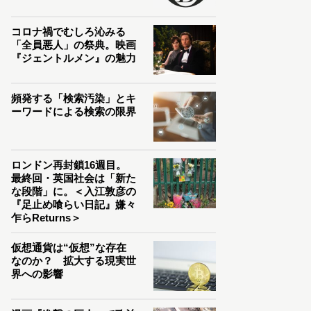
コロナ禍でむしろ沁みる
「全員悪人」の祭典。映画
『ジェントルメン』の魅力
頻発する「検索汚染」とキ
ーワードによる検索の限界
ロンドン再封鎖16週目。
最終回・英国社会は「新た
な段階」に。＜入江敦彦の
『足止め喰らい日記』嫌々
乍らReturns＞
仮想通貨は“仮想”な存在
なのか？ 拡大する現実世
界への影響