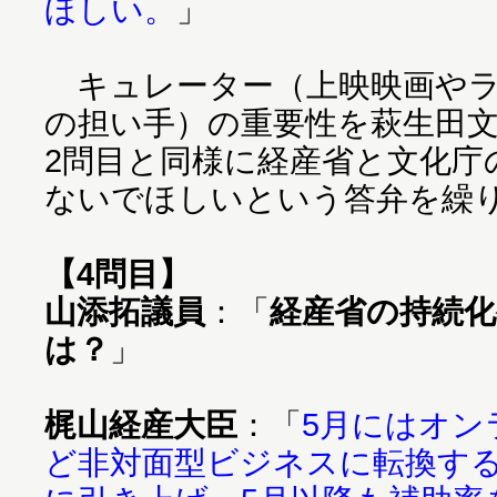
ほしい。
」
キュレーター（上映映画やラ
の担い手）の重要性を萩生田
2問目と同様に経産省と文化庁
ないでほしいという答弁を繰
【4問目】
山添拓議員
：「
経産省の持続化
は？
」
梶山経産大臣
：「
5月にはオン
ど非対面型ビジネスに転換する