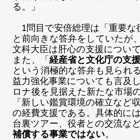
る。」
1問目で安倍総理は「重要な
と前向きな答弁をしていたが、
文科大臣は肝心の支援につい
また、「
経産省と文化庁の支
という消極的な答弁も見られ
益力強化事業についても言及
ロナ後を見据えた新たな市場
「新しい鑑賞環境の確立など
の経費支援である。具体的に
台裏ツアー、役者との交流な
補償する事業ではない
。