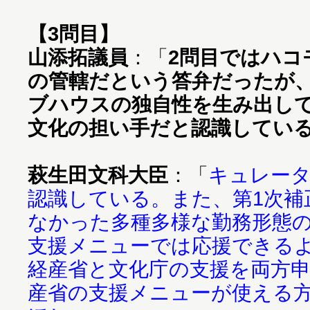
【3問目】
山添拓議員
：「
2問目ではハコ
の管轄だという答弁だったが
ブハウスの独自性を生み出し
文化の担い手だと認識してい
萩生田文科大臣
：「
キュレー
認識している。また、第1次補
なかった多種多様な勤務形態
支援メニューでは応援できる
経産省と文化庁の支援を両方
産省の支援メニューが使える