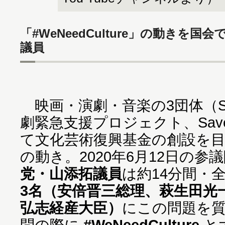
「#WeNeedCulture」の動きを
議員
映画・演劇・音楽の3団体（SAVE
劇緊急支援プロジェクト、Save
て文化芸術復興基金の創設を
の動き。2020年6月12日の参
党・山添拓議員
は約14分間・
3名（安倍晋三総理、萩生田光
弘志経産大臣）
にこの問題を
問の際に
#WeNeedCulture
と