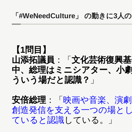
「#WeNeedCulture」 の動きに
【1問目】
山添拓議員
：「
文化芸術復興
中、総理はミニシアター、小
ういう場だと認識？
」
安倍総理
：「
映画や音楽、演
創造発信を支える一つの場と
ていると認識
している。」