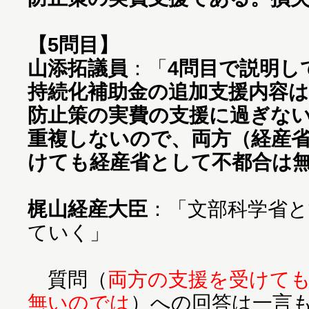
【5問目】
山添拓議員
：「
4問目で説明し
持続化補助金の追加支援内容
防止策の実費の支援に過ぎな
重複しないので、両方（経産
けても経産省として不都合は
梶山経産大臣
：「文部科学省
ていく」
質問（
両方の支援を受けて
無いのでは
）への回答は一言