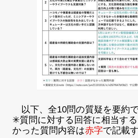
以下、全10問の質疑を要約
✳︎質問に対する回答に相当す
かった質問内容は
赤字
で記載