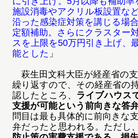
に引き上げ。5月以降も補助率
施設消毒やアクリル板設置な
沿った感染症対策を講じる場合
定額補助。さらにクラスター
スを上限を50万円引き上げ、最
能とした
」
萩生田文科大臣が経産省の支
繰り返すので、その経産省の
認したところ、
ライブハウスで
支援が可能という前向きな答
問目は最も具体的に前向きな
弁だったと思われる。ただし
防止策の実費支援である。損