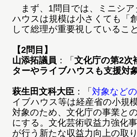
まず、1問目では、ミニシア
ハウスは規模は小さくても「
して総理が重要視しているこ
【2問目】
山添拓議員
：「
文化庁の第2次
ターやライブハウスも支援対
萩生田文科大臣
：「
対象などの
イブハウス等は経産省の小規
対象のため、文化庁の事業と
にする。文化芸術収益力強化
が行う新たな収益力向上の取