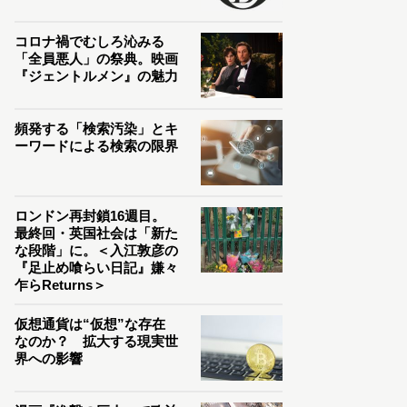
コロナ禍でむしろ沁みる
「全員悪人」の祭典。映画
『ジェントルメン』の魅力
頻発する「検索汚染」とキ
ーワードによる検索の限界
ロンドン再封鎖16週目。
最終回・英国社会は「新た
な段階」に。＜入江敦彦の
『足止め喰らい日記』嫌々
乍らReturns＞
仮想通貨は“仮想”な存在
なのか？ 拡大する現実世
界への影響