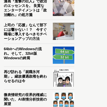
漫画『進撃の巨人』で政治
のエッセンスを。 良質な
エンターテイメントは「政
治離れ」の処方箋
上司の「応援」なんて部下
には響かない！？ 今すぐ
職場に導入するべきモチベ
ーションアップの方法
64bitへのWindowsの流
れ。そして、32bit版
Windowsの終焉
再び訪れる「就職氷河
期」。縁故優遇政権を終わ
らせるのは今
微表情研究の世界的権威に
聞いた、AI表情分析技術の
展望