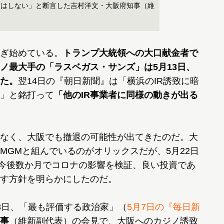
しはしない」と断言した吉村洋文・大阪府知事（維
ぎ始めている。
トランプ大統領への大口献金者で
ノ最大手の「ラスベガス・サンズ」は5月13日、
た。
翌14日の『朝日新聞』は「横浜のIR誘致に暗
」と銘打って
「他のIR事業者に同様の動きが出る
なく、大阪でも撤退の可能性が出てきたのだ。大
MGMと組んでいるのがオリックスだが、5月22日
「今後数か月でコロナの影響を検証、良い投資であ
す方針を明らかにしたのだ。
3日、「最も評価する政治家」（
5月7日の『毎日新
事
（維新副代表）の会見で、大阪へのカジノ誘致