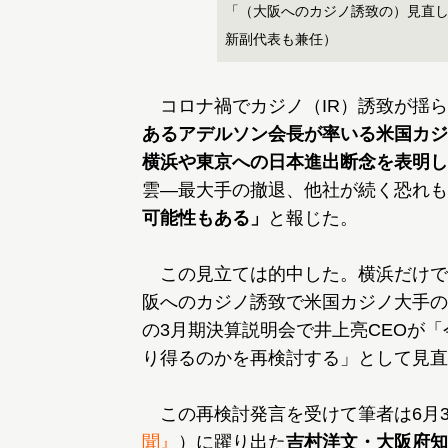
「（大阪へのカジノ誘致の）見直
新副代表も兼任）
コロナ禍でカジノ（IR）誘致が揺ら
あるアデルソン会長が率いる米国カジ
横浜や東京への日本進出断念を表明し
雲―最大手の撤退、他社が続く恐れも
可能性もある」
と報じた。
この見立ては的中した。横浜だけで
阪へのカジノ誘致で米国カジノ大手の
の3月期決算説明会で井上亮CEOが
り得るのかを再検討する」として見直
この再検討発言を受けて筆者は6月
聞』
）に躍り出た
吉村洋文・大阪府知