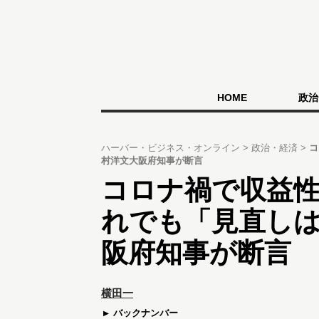
HOME
政治
ハーバー・ビジネス・オンライン
政治・経済
コ
村洋文大阪府知事が断言
コロナ禍で収益
れでも「見直し
阪府知事が断言
横田一
バックナンバー