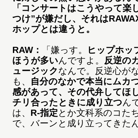
「コンサートはこうやって楽
つけ”が嫌だし、それはRAWA
ホップとは違うと。
RAW：
「嫌っす。
ヒップホッ
ほうが多い
んですよ。
反逆の
ュージック
なんで。反逆心が
も、
自分のなかで本当にムカ
感があって、その代弁してほ
チリ合ったときに成り立つ
ん
は、
R-指定
とか文科系のコた
で、バーンと成り立ってきた