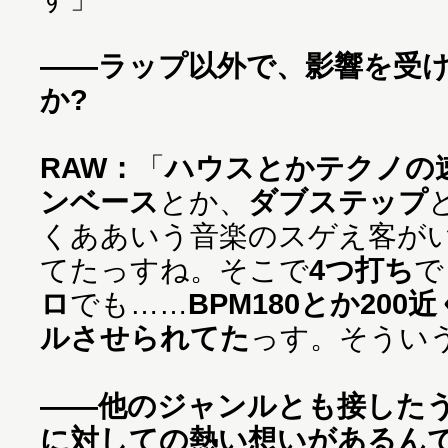
——ラップ以外で、影響を受
か?
RAW：
「
ハウスとかテクノの
ンベース
とか、
ダブステップ
くああいう音楽のスゲえ客が
てたっすね。そこで
4つ打ち
で
ロ
でも……
BPM180とか20
ルさせられてた
っす。そうい
——他のジャンルとも接した
に対しての熱い想いがあるん