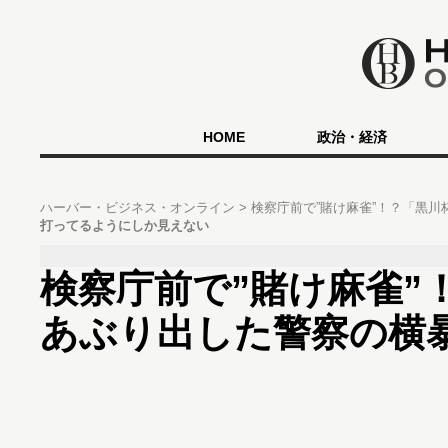
HOME
政治・経済
ハーバー・ビジネス・オンライン
検察庁前で”賭け麻雀”！？「黒
打ってるようにしか見えない
検察庁前で”賭け麻雀”
あぶり出した警察の横